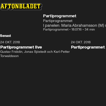
Partiprogrammet
Partiprogrammet
I panelen: Maria Abrahamsson (M) s
Partiprogrammet
•
18.07.16
•
34 min
Senast
24 OKT. 2018
32:13
24 OKT. 2018
Partiprogrammet live
Partiprogrammet 
Gustav Fridolin, Jonas Sjöstedt och Karl-Petter 
Torwaldsson