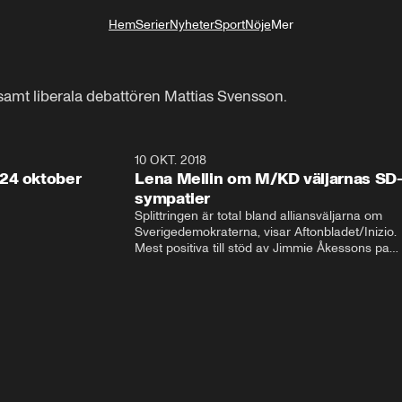
Hem
Serier
Nyheter
Sport
Nöje
Mer
Livsstil
amt liberala debattören Mattias Svensson.
32:13
10 OKT. 2018
28:5
24 oktober
Lena Mellin om M/KD väljarnas SD
sympatier
Splittringen är total bland alliansväljarna om 
Sverigedemokraterna, visar Aftonbladet/Inizio. 
Mest positiva till stöd av Jimmie Åkessons parti 
är KD och M. Bland Annie Lööfs väljare säger 
väljarna blankt nej till SD – 92 procent vill i 
stället regera med hjälp av 
Socialdemokraterna.