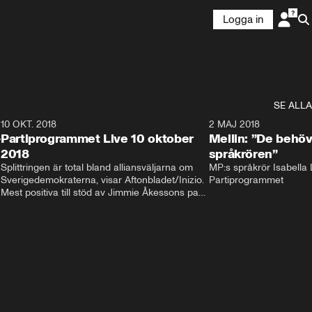
Logga in
SE ALLA
2
10 OKT. 2018
28:52
2 MAJ 2018
-
Partiprogrammet Live 10 oktober
Mellin: ”De behöv
2018
språkrören”
Splittringen är total bland alliansväljarna om 
MP:s språkrör Isabella L
Sverigedemokraterna, visar Aftonbladet/Inizio. 
Partiprogrammet
Mest positiva till stöd av Jimmie Åkessons parti 
är KD och M. Bland Annie Lööfs väljare säger 
väljarna blankt nej till SD – 92 procent vill i 
stället regera med hjälp av 
Socialdemokraterna.