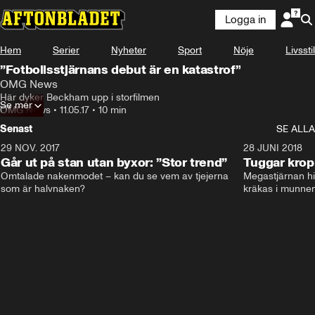
Logga in
Hem
Serier
Nyheter
Sport
Nöje
Livsstil
”Fotbollsstjärnans debut är en katastrof”
OMG News
Här dyker Beckham upp i storfilmen
Se mer
OMG News
•
11.05.17
•
10 min
Senast
SE ALLA
29 NOV. 2017
14:21
28 JUNI 2018
Går ut på stan utan byxor: ”Stor trend”
Tuggar kro
Omtalade nakenmodet – kan du se vem av tjejerna 
Megastjärnan hit
som är halvnaken?
kräkas i munnen