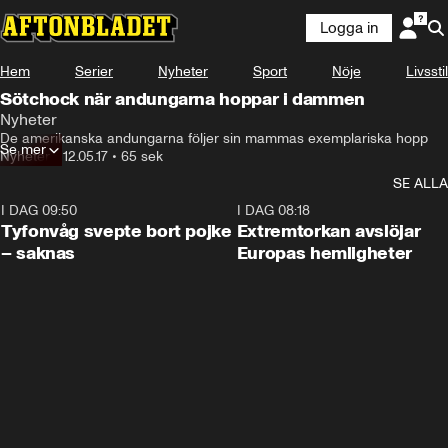
Logga in
Hem
Serier
Nyheter
Sport
Nöje
Livsstil
Sötchock när andungarna hoppar i dammen
Nyheter
De amerikanska andungarna följer sin mammas exemplariska hopp
Se mer
Nyheter
•
12.05.17
•
65 sek
SE ALLA
I DAG 09:50
0:53
I DAG 08:18
Tyfonvåg svepte bort pojke
Extremtorkan avslöjar
– saknas
Europas hemligheter