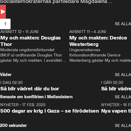
Socialdemokraternas partiledare Magdalena 
Andersson till svars.
1
SE ALLA
AVSNITT 12
•
11 JUNI
26:27
AVSNITT 11
•
4 JUNI
2
My och makten: Douglas
My och makten: Denice
Thor
Westerberg
Moderata ungdomsförbundet 
Ungsvenskarnas 
(MUF:s) ordförande Douglas Thor 
förbundsordförande Denice 
gästar My och makten. I avsnittet 
Westerberg gästar My och makten.
diskuteras tonårsutvisningarna och 
avsnittet diskuteras migrationsfrå
hur Moderaterna ska locka väljare till 
och hur SD ska locka kvinnliga 
Väder
SE ALLA
valet i höst. 
väljare. 
I DAG 02:30
1:06
I GÅR 02:30
Så blir vädret där du bor
Så blir vädr
Senaste om konflikten i Mellanöstern
SE ALLA
NYHETER
•
17 FEB. 2025
0:45
NYHETER
•
16 F
500 dagar av krig i Gaza – se förödelsen
Nya vapen ti
200 sekunder
SE ALLA