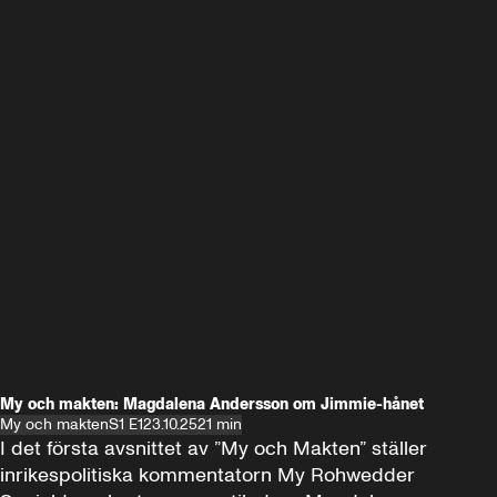
My och makten: Magdalena Andersson om Jimmie-hånet
My och makten
S1 E1
23.10.25
21 min
I det första avsnittet av ”My och Makten” ställer 
inrikespolitiska kommentatorn My Rohwedder 