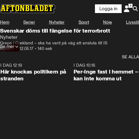
Logga in
Hem
Serier
Nyheter
Sport
Nöje
Livsstil
Svenskar döms till fängelse för terrorbrott
Nyheter
Greps i Grekland – ska ha varit på väg att ansluta till IS
Se mer
Nyheter
•
12.05.17
•
140 sek
SE ALLA
I DAG 12:19
0:45
I DAG 10:16
Här knockas politikern på
Per-Inge fast i hemmet –
stranden
kan inte komma ut