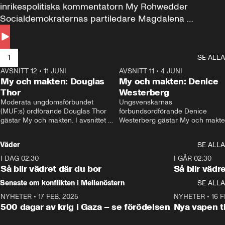
inrikespolitiska kommentatorn My Rohwedder 
Socialdemokraternas partiledare Magdalena 
Andersson till svars.
1
SE ALLA
AVSNITT 12
•
11 JUNI
26:27
AVSNITT 11
•
4 JUNI
2
My och makten: Douglas
My och makten: Denice
Thor
Westerberg
Moderata ungdomsförbundet 
Ungsvenskarnas 
(MUF:s) ordförande Douglas Thor 
förbundsordförande Denice 
gästar My och makten. I avsnittet 
Westerberg gästar My och makten.
diskuteras tonårsutvisningarna och 
avsnittet diskuteras migrationsfrå
hur Moderaterna ska locka väljare till 
och hur SD ska locka kvinnliga 
Väder
SE ALLA
valet i höst. 
väljare. 
I DAG 02:30
1:06
I GÅR 02:30
Så blir vädret där du bor
Så blir vädr
Senaste om konflikten i Mellanöstern
SE ALLA
NYHETER
•
17 FEB. 2025
0:45
NYHETER
•
16 F
500 dagar av krig i Gaza – se förödelsen
Nya vapen ti