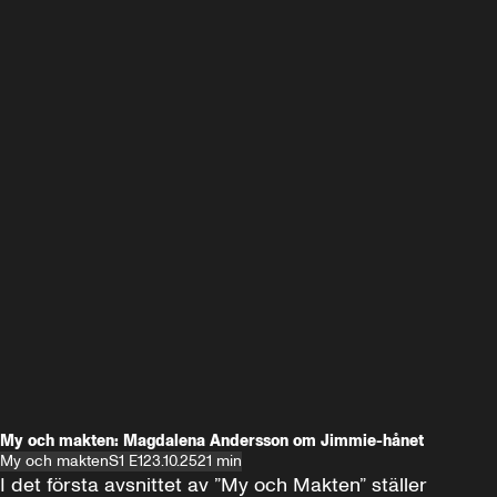
My och makten: Magdalena Andersson om Jimmie-hånet
My och makten
S1 E1
23.10.25
21 min
I det första avsnittet av ”My och Makten” ställer 