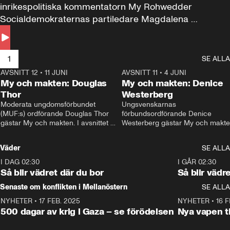
inrikespolitiska kommentatorn My Rohwedder 
Socialdemokraternas partiledare Magdalena 
Andersson till svars.
1
SE ALLA
AVSNITT 12
•
11 JUNI
26:27
AVSNITT 11
•
4 JUNI
2
My och makten: Douglas
My och makten: Denice
Thor
Westerberg
Moderata ungdomsförbundet 
Ungsvenskarnas 
(MUF:s) ordförande Douglas Thor 
förbundsordförande Denice 
gästar My och makten. I avsnittet 
Westerberg gästar My och makten.
diskuteras tonårsutvisningarna och 
avsnittet diskuteras migrationsfrå
hur Moderaterna ska locka väljare till 
och hur SD ska locka kvinnliga 
Väder
SE ALLA
valet i höst. 
väljare. 
I DAG 02:30
1:06
I GÅR 02:30
Så blir vädret där du bor
Så blir vädr
Senaste om konflikten i Mellanöstern
SE ALLA
NYHETER
•
17 FEB. 2025
0:45
NYHETER
•
16 F
500 dagar av krig i Gaza – se förödelsen
Nya vapen ti