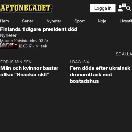
Logga in
Hem
Serier
Nyheter
Sport
Nöje
Livsstil
Finlands tidigare president död
Nyheter
Mauno Koivisto blev 93 år
Se mer
Nyheter
•
12.05.17
•
41 sek
SE ALLA
FÖR 15 MIN SEN
1:11
I DAG 13:41
Män och kvinnor bastar
Fem döda efter ukrainsk
olika: "Snackar skit"
drönarattack mot
bostadshus