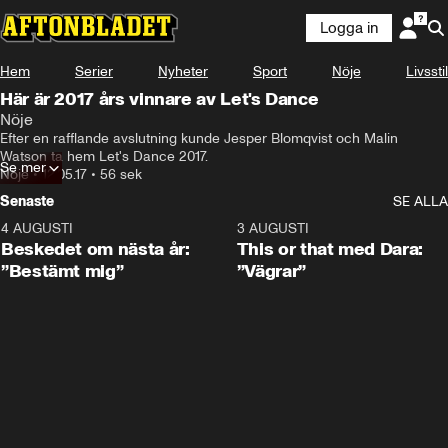
Logga in
Hem
Serier
Nyheter
Sport
Nöje
Livsstil
Här är 2017 års vinnare av Let's Dance
Nöje
Efter en rafflande avslutning kunde Jesper Blomqvist och Malin 
Watson ta hem Let's Dance 2017.
Se mer
Nöje
•
12.05.17
•
56 sek
Senaste
SE ALLA
4 AUGUSTI
0:24
3 AUGUSTI
Beskedet om nästa år:
This or that med Dara:
”Bestämt mig”
”Vägrar”