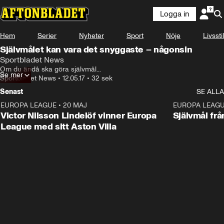
Logga in
Hem
Serier
Nyheter
Sport
Nöje
Livsstil
Självmålet kan vara det snyggaste – någonsin
Sportbladet News
Om du ändå ska göra självmål...
Se mer
Sportbladet News
•
12.05.17
•
32 sek
Senast
SE ALLA
EUROPA LEAGUE
•
20 MAJ
1:32
EUROPA LEAG
Victor Nilsson Lindelöf vinner Europa
Självmål frå
League med sitt Aston Villa