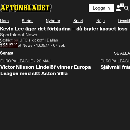
Logga in
Hem
Serier
Nyheter
Sport
Nöje
Livsstil
Kevin Lee äger det förbjudna – då bryter kaoset loss
Sportbladet News
Stökigt på UFC:s kickoff i Dallas
Se mer
Sportbladet News
•
13.05.17
•
67 sek
Senast
SE ALLA
EUROPA LEAGUE
•
20 MAJ
1:32
EUROPA LEAG
Victor Nilsson Lindelöf vinner Europa
Självmål frå
League med sitt Aston Villa