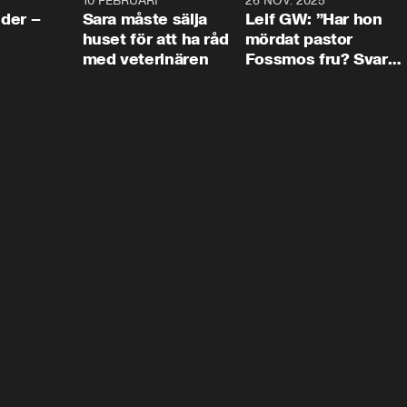
4:24
10 FEBRUARI
4:13
26 NOV. 2025
8:1
der –
Sara måste sälja
Leif GW: ”Har hon
huset för att ha råd
mördat pastor
med veterinären
Fossmos fru? Svar
nej.”