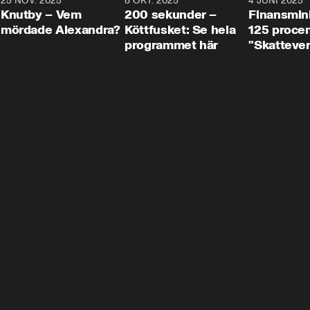
3
25 NOV. 2025
31:05
8 OKT. 2025
4:29
4 JUNI 2025
Knutby – Vem
200 sekunder –
Finansmin
mördade Alexandra?
Köttfusket: Se hela
125 procent
programmet här
"Skattever
viktig uppg