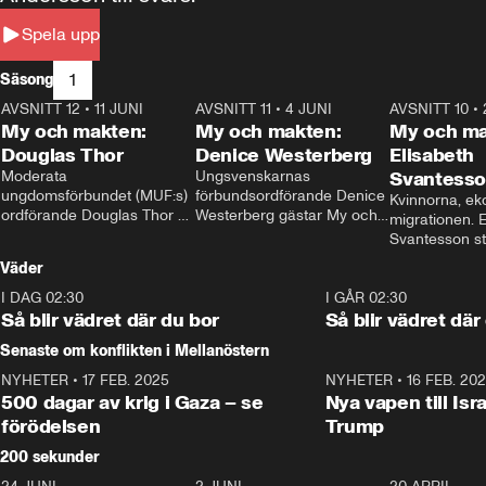
Spela upp
1
Säsong
AVSNITT 12
•
11 JUNI
26:27
AVSNITT 11
•
4 JUNI
23:40
AVSNITT 10
•
My och makten:
My och makten:
My och ma
Douglas Thor
Denice Westerberg
Elisabeth
Moderata 
Ungsvenskarnas 
Svantess
ungdomsförbundet (MUF:s) 
förbundsordförande Denice 
Kvinnorna, ek
ordförande Douglas Thor 
Westerberg gästar My och 
migrationen. E
gästar My och makten. I 
makten. I avsnittet 
Svantesson stäl
avsnittet diskuteras 
diskuteras migrationsfrågan 
när finansmini
Väder
tonårsutvisningarna och hur 
och hur SD ska locka 
Moderaterna ska locka 
kvinnliga väljare. 
I DAG 02:30
1:06
I GÅR 02:30
väljare till valet i höst. 
Så blir vädret där du bor
Så blir vädret där
Senaste om konflikten i Mellanöstern
NYHETER
•
17 FEB. 2025
0:45
NYHETER
•
16 FEB. 20
500 dagar av krig i Gaza – se
Nya vapen till Isr
förödelsen
Trump
200 sekunder