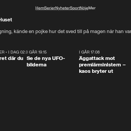
Hem
Serier
Nyheter
Sport
Nöje
Mer
Livsstil
 Huset
gning, kände en pojke hur det sved till på magen när han va
ER
•
I DAG 02:30
1:06
I GÅR 19:15
0:36
I GÅR 17:08
0:3
ret där du
Se de nya UFO-
Äggattack mot
bilderna
premiärministern –
kaos bryter ut