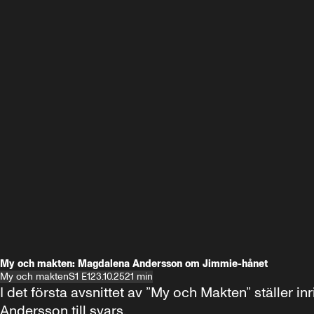
My och makten: Magdalena Andersson om Jimmie-hånet
My och makten
S1 E1
23.10.25
21 min
I det första avsnittet av ”My och Makten” ställe
Andersson till svars.