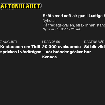
Sköts med soft air gun i Lustiga
Nyheter
På fredagskvällen, strax innan stän
Nyheter
•
13.05.17
•
111 sek
7 AUGUSTI
0:42
I DAG 05:56
0:38
DAGENS VÄD
Kristersson om Tidö-
20 000 evakuerade
Så blir väd
sprickan i vårdfrågan
– när bränder gäckar
bor
Kanada