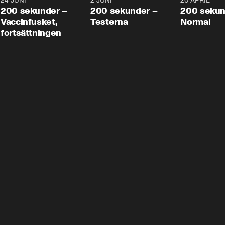
24 JUNI
5:00
2 JUNI
4:23
20 APRIL
200 sekunder –
200 sekunder –
200 sekun
Vaccinfusket,
Testerna
Normal
fortsättningen