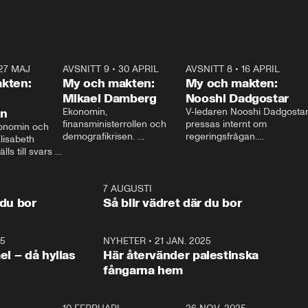
27 MAJ
3:51
AVSNITT 9
•
30 APRIL
24:00
AVSNITT 8
•
16 APRIL
25:1
kten:
My och makten:
My och makten:
Mikael Damberg
Nooshi Dadgostar
on
Ekonomin, 
V-ledaren Nooshi Dadgostar
finansministerrollen och 
pressas internt om 
onomin och 
demografikrisen. 
regeringsfrågan.

lisabeth 
Oppositionen ställs till svars 
I Aftonbladets 
ls till svars 
när Socialdemokraternas 
partiledarutfrågning ”My 
stern gästar 
Mikael Damberg gästar My 
och Makten” sätter hon ner 
My och Makten. 
och Makten. 
foten mot kritikerna:

1:06
7 AUGUSTI
1:0
– Vi ställer upp i val. Ska vi 
 du bor
Så blir vädret där du bor
vara med så sitter vi förstås 
25
1:22
NYHETER
•
21 JAN. 2025
0:5
ael – då hyllas
Här återvänder palestinska
fångarna hem