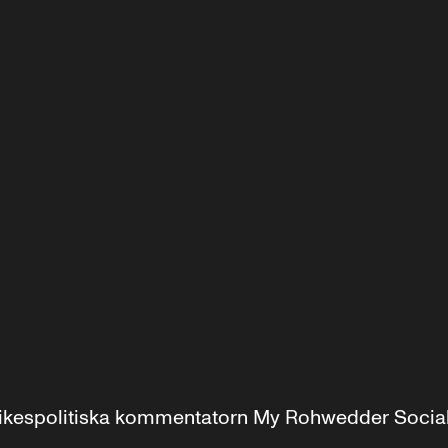
r inrikespolitiska kommentatorn My Rohwedder Soci