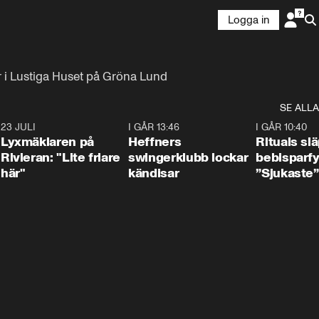
Logga in
r i Lustiga Huset på Gröna Lund
SE ALLA
7
23 JULI
2:02
I GÅR 13:46
0:55
I GÅR 10:40
Lyxmäklaren på
Heffners
Rituals sl
Rivieran: "Lite friare
swingerklubb lockar
bebisparf
här"
kändisar
”Sjukaste”