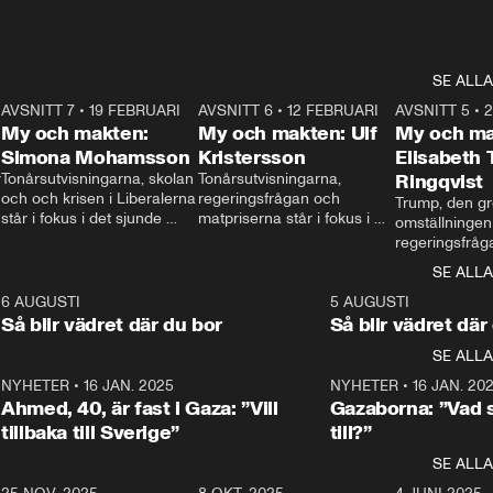
SE ALLA
7
AVSNITT 7
•
19 FEBRUARI
24:30
AVSNITT 6
•
12 FEBRUARI
27:30
AVSNITT 5
•
My och makten:
My och makten: Ulf
My och ma
Simona Mohamsson
Kristersson
Elisabeth
 
Tonårsutvisningarna, skolan 
Tonårsutvisningarna, 
Ringqvist
och och krisen i Liberalerna 
regeringsfrågan och 
Trump, den gr
står i fokus i det sjunde 
matpriserna står i fokus i 
omställningen
avsnittet av ”My och 
det sjätte avsnittet av ”My 
regeringsfråga
makten”. Se när 
och makten”. Se när 
centrum i det 
SE ALLA
Aftonbladets inrikespolitiska 
Aftonbladets inrikespolitiska 
avsnittet av ”
kommentator My 
kommentator My 
6
6 AUGUSTI
1:06
5 AUGUSTI
Makten”. Se nä
Rohwedder ställer 
Rohwedder ställer 
Så blir vädret där du bor
Så blir vädret där
Aftonbladets in
utbildnings- och 
statsminister Ulf Kristersson 
kommentator 
SE ALLA
integrationsminister Simona 
till svars.
Rohwedder stäl
Mohamsson till svars.
Centerpartiets
2
NYHETER
•
16 JAN. 2025
1:01
NYHETER
•
16 JAN. 20
Thand Ring till
Ahmed, 40, är fast i Gaza: ”Vill
Gazaborna: ”Vad s
tillbaka till Sverige”
till?”
SE ALLA