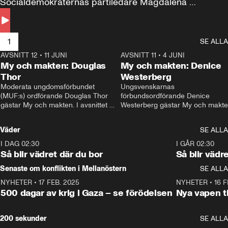
Socialdemokraternas partiledare Magdalena 
Andersson till svars.
1
SE ALLA
AVSNITT 12
•
11 JUNI
26:27
AVSNITT 11
•
4 JUNI
2
My och makten: Douglas
My och makten: Denice
Thor
Westerberg
Moderata ungdomsförbundet 
Ungsvenskarnas 
(MUF:s) ordförande Douglas Thor 
förbundsordförande Denice 
gästar My och makten. I avsnittet 
Westerberg gästar My och makten.
diskuteras tonårsutvisningarna och 
avsnittet diskuteras migrationsfrå
hur Moderaterna ska locka väljare till 
och hur SD ska locka kvinnliga 
Väder
SE ALLA
valet i höst. 
väljare. 
I DAG 02:30
1:06
I GÅR 02:30
Så blir vädret där du bor
Så blir vädr
Senaste om konflikten i Mellanöstern
SE ALLA
NYHETER
•
17 FEB. 2025
0:45
NYHETER
•
16 F
500 dagar av krig i Gaza – se förödelsen
Nya vapen ti
200 sekunder
SE ALLA