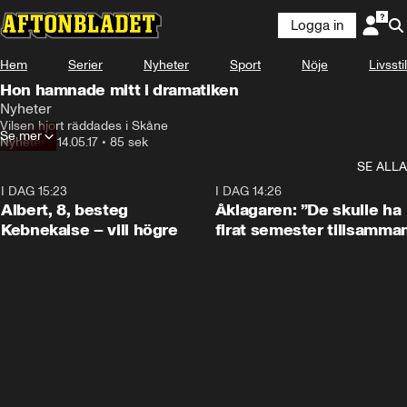
Logga in
Hem
Serier
Nyheter
Sport
Nöje
Livsstil
Hon hamnade mitt i dramatiken
Nyheter
Vilsen hjort räddades i Skåne
Se mer
Nyheter
•
14.05.17
•
85 sek
SE ALLA
I DAG 15:23
0:54
I DAG 14:26
Albert, 8, besteg
Åklagaren: ”De skulle ha
Kebnekaise – vill högre
firat semester tillsamma