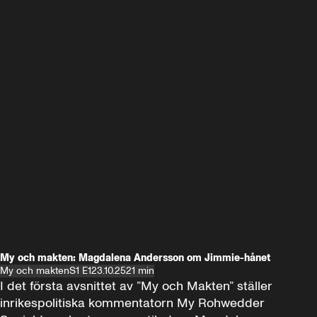
My och makten: Magdalena Andersson om Jimmie-hånet
My och makten
S1 E1
23.10.25
21 min
I det första avsnittet av ”My och Makten” ställer 
inrikespolitiska kommentatorn My Rohwedder 