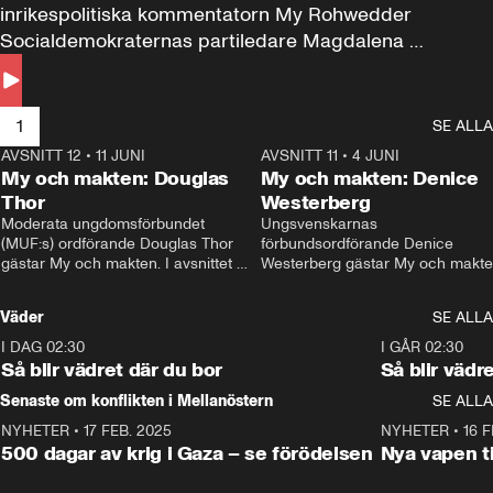
inrikespolitiska kommentatorn My Rohwedder 
Socialdemokraternas partiledare Magdalena 
Andersson till svars.
1
SE ALLA
AVSNITT 12
•
11 JUNI
26:27
AVSNITT 11
•
4 JUNI
2
My och makten: Douglas
My och makten: Denice
Thor
Westerberg
Moderata ungdomsförbundet 
Ungsvenskarnas 
(MUF:s) ordförande Douglas Thor 
förbundsordförande Denice 
gästar My och makten. I avsnittet 
Westerberg gästar My och makten.
diskuteras tonårsutvisningarna och 
avsnittet diskuteras migrationsfrå
hur Moderaterna ska locka väljare till 
och hur SD ska locka kvinnliga 
Väder
SE ALLA
valet i höst. 
väljare. 
I DAG 02:30
1:06
I GÅR 02:30
Så blir vädret där du bor
Så blir vädr
Senaste om konflikten i Mellanöstern
SE ALLA
NYHETER
•
17 FEB. 2025
0:45
NYHETER
•
16 F
500 dagar av krig i Gaza – se förödelsen
Nya vapen ti