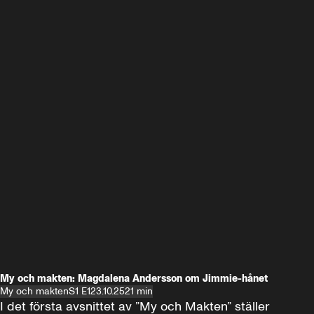
My och makten: Magdalena Andersson om Jimmie-hånet
My och makten
S1 E1
23.10.25
21 min
I det första avsnittet av ”My och Makten” ställer 