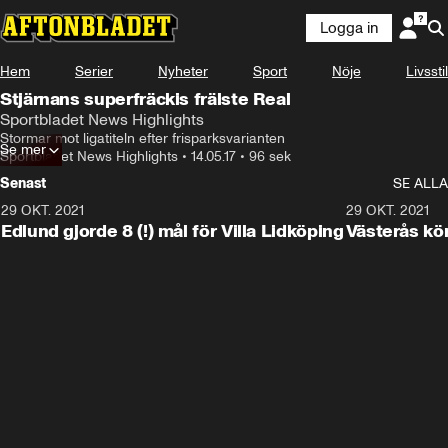
Logga in
Hem
Serier
Nyheter
Sport
Nöje
Livsstil
Stjärnans superfräckis frälste Real
Sportbladet News Highlights
Stormar mot ligatiteln efter frisparksvarianten
Se mer
Sportbladet News Highlights
•
14.05.17
•
96 sek
Senast
SE ALLA
29 OKT. 2021
4:11
29 OKT. 2021
Edlund gjorde 8 (!) mål för Villa Lidköping
Västerås kö