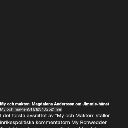
My och makten: Magdalena Andersson om Jimmie-hånet
My och makten
S1 E1
23.10.25
21 min
I det första avsnittet av ”My och Makten” ställer 
inrikespolitiska kommentatorn My Rohwedder 