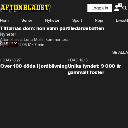
Logga in
Hem
Serier
Nyheter
Sport
Nöje
Livsstil
Tittarnas dom: hon vann partiledardebatten
Nyheter
Aftonbladets Lena Mellin kommenterar
Se mer
Nyheter
•
14.05.17
•
7 min
SE ALLA
I DAG 18:27
0:31
I DAG 16:13
Över 100 döda i jordbävning
Unika fyndet: 9 000 år
gammalt foster