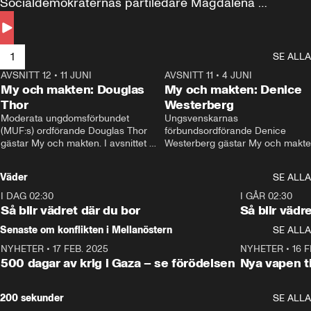
Socialdemokraternas partiledare Magdalena 
Andersson till svars.
1
SE ALLA
AVSNITT 12
•
11 JUNI
26:27
AVSNITT 11
•
4 JUNI
2
My och makten: Douglas
My och makten: Denice
Thor
Westerberg
Moderata ungdomsförbundet 
Ungsvenskarnas 
(MUF:s) ordförande Douglas Thor 
förbundsordförande Denice 
gästar My och makten. I avsnittet 
Westerberg gästar My och makten.
diskuteras tonårsutvisningarna och 
avsnittet diskuteras migrationsfrå
hur Moderaterna ska locka väljare till 
och hur SD ska locka kvinnliga 
Väder
SE ALLA
valet i höst. 
väljare. 
I DAG 02:30
1:06
I GÅR 02:30
Så blir vädret där du bor
Så blir vädr
Senaste om konflikten i Mellanöstern
SE ALLA
NYHETER
•
17 FEB. 2025
0:45
NYHETER
•
16 F
500 dagar av krig i Gaza – se förödelsen
Nya vapen ti
200 sekunder
SE ALLA