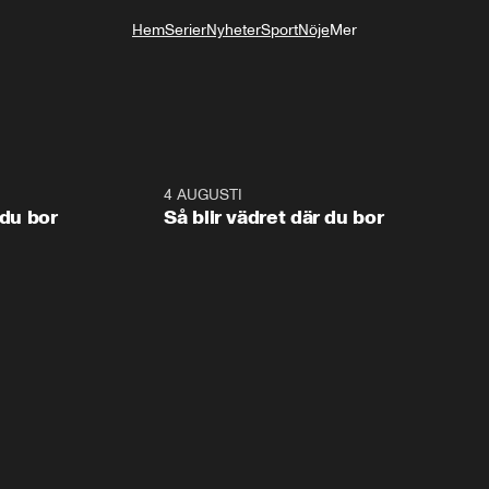
Hem
Serier
Nyheter
Sport
Nöje
Mer
Livsstil
1:06
4 AUGUSTI
1:0
 du bor
Så blir vädret där du bor