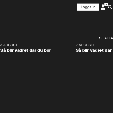
Logga in
SE ALLA
6
3 AUGUSTI
1:06
2 AUGUSTI
Så blir vädret där du bor
Så blir vädret där