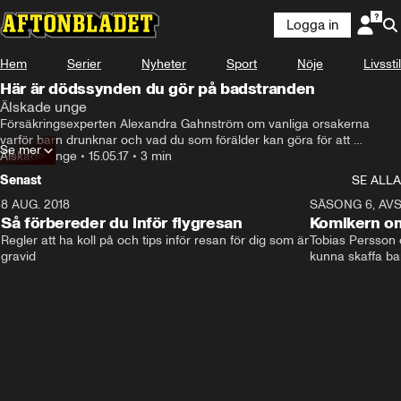
Logga in
Hem
Serier
Nyheter
Sport
Nöje
Livsstil
Här är dödssynden du gör på badstranden
Älskade unge
Försäkringsexperten Alexandra Gahnström om vanliga orsakerna 
varför barn drunknar och vad du som förälder kan göra för att 
Se mer
förhindra det.
Älskade unge
•
15.05.17
•
3 min
Senast
SE ALLA
8 AUG. 2018
3:51
SÄSONG 6, AVS
Så förbereder du inför flygresan
Komikern om
Regler att ha koll på och tips inför resan för dig som är 
Tobias Persson o
gravid
kunna skaffa ba