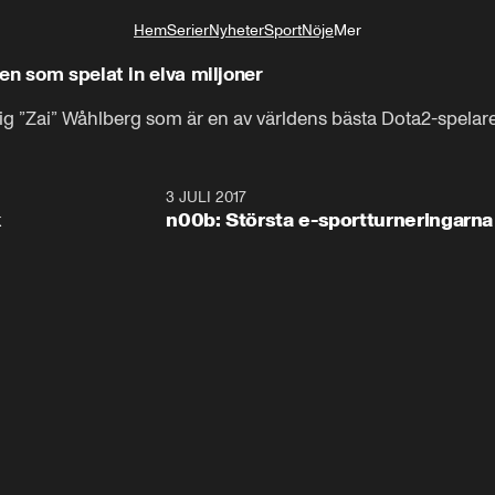
Hem
Serier
Nyheter
Sport
Nöje
Mer
Livsstil
en som spelat in elva miljoner
ig ”Zai” Wåhlberg som är en av världens bästa Dota2-spelare
2:12
3 JULI 2017
3:4
k
n00b: Största e-sportturneringarna