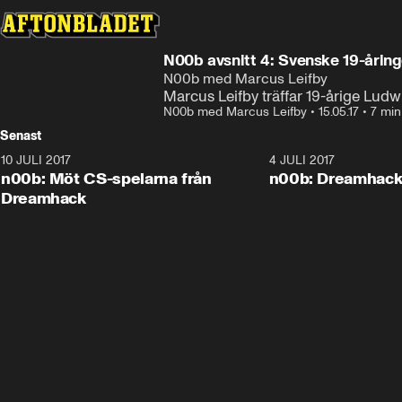
N00b avsnitt 4: Svenske 19-åring
N00b med Marcus Leifby
Marcus Leifby träffar 19-årige Ludw
N00b med Marcus Leifby
•
15.05.17
•
7 min
Senast
10 JULI 2017
2:37
4 JULI 2017
n00b: Möt CS-spelarna från
n00b: Dreamhac
Dreamhack