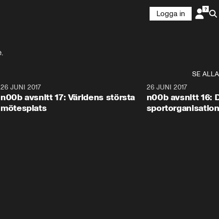
Logga in
.
SE ALLA
5
26 JUNI 2017
3:33
26 JUNI 2017
n00b avsnitt 17: Världens största
n00b avsnitt 16: 
mötesplats
sportorganisatio