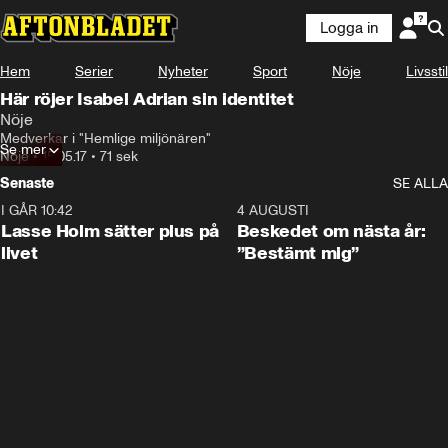
Logga in
Hem
Serier
Nyheter
Sport
Nöje
Livsstil
Här röjer Isabel Adrian sin identitet
Nöje
Medverkar i "Hemlige miljönären"
Se mer
Nöje
•
15.05.17
•
71 sek
Senaste
SE ALLA
I GÅR 10:42
1:04
4 AUGUSTI
Lasse Holm sätter plus på
Beskedet om nästa år:
livet
”Bestämt mig”