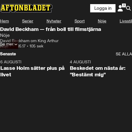
Logga in
Hem
Serier
Nyheter
Sport
Nöje
Livsstil
David Beckham — från boll till filmstjärna
Nöje
David Beckham om King Arthur
Se mer
Nöje
•
15.05.17
•
105 sek
Senaste
SE ALLA
6 AUGUSTI
1:04
4 AUGUSTI
Lasse Holm sätter plus på
Beskedet om nästa år:
livet
”Bestämt mig”