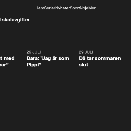
Hem
Serier
Nyheter
Sport
Nöje
Mer
Livsstil
 skolavgifter
1:02
29 JULI
0:41
29 JULI
0:3
at med
Dara: ”Jag är som
Då tar sommaren
rar”
Pippi”
slut