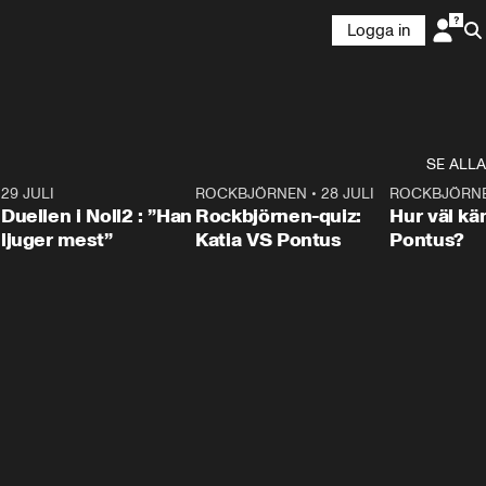
Logga in
SE ALLA
9
29 JULI
0:47
ROCKBJÖRNEN
•
28 JULI
0:15
ROCKBJÖRN
Duellen i Noll2 : ”Han
Rockbjörnen-quiz:
Hur väl kä
ljuger mest”
Katia VS Pontus
Pontus?