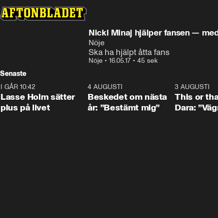
Nicki Minaj hjälper fansen — med
Nöje
Ska ha hjälpt åtta fans
Nöje
•
16.05.17
•
45 sek
Senaste
I GÅR 10:42
1:04
4 AUGUSTI
0:24
3 AUGUSTI
Lasse Holm sätter
Beskedet om nästa
This or th
plus på livet
år: ”Bestämt mig”
Dara: ”Väg