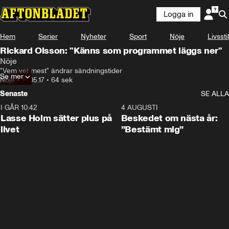
Logga in
Hem
Serier
Nyheter
Sport
Nöje
Livsstil
Rickard Olsson: "Känns som programmet läggs ner"
Nöje
"Vem vet mest" ändrar sändningstider
Se mer
Nöje
•
16.05.17
•
64 sek
Senaste
SE ALLA
I GÅR 10:42
1:04
4 AUGUSTI
Lasse Holm sätter plus på
Beskedet om nästa år:
livet
”Bestämt mig”