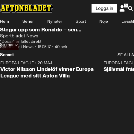
Logga in
Hem
Serier
Nyheter
Sport
Nöje
Livsstil
Stegar upp som Ronaldo – sen...
Sportbladet News
"Dödar" anfallet direkt
Se mer
Sportbladet News
•
16.05.17
•
40 sek
Senast
SE ALLA
EUROPA LEAGUE
•
20 MAJ
1:32
EUROPA LEAG
Victor Nilsson Lindelöf vinner Europa
Självmål frå
League med sitt Aston Villa