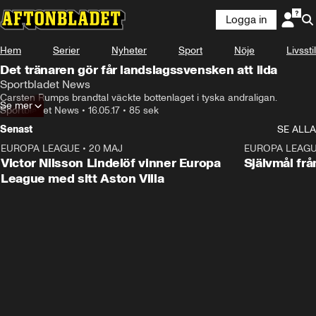
Logga in
Hem
Serier
Nyheter
Sport
Nöje
Livsstil
Det tränaren gör får landslagssvensken att lida
Sportbladet News
Carsten Rumps brandtal väckte bottenlaget i tyska andraligan.
Se mer
Sportbladet News
•
16.05.17
•
85 sek
Senast
SE ALLA
EUROPA LEAGUE
•
20 MAJ
1:32
EUROPA LEAG
Victor Nilsson Lindelöf vinner Europa
Självmål frå
League med sitt Aston Villa