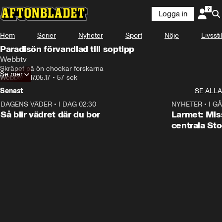
Logga in
Hem
Serier
Nyheter
Sport
Nöje
Livsstil
Paradisön förvandlad till soptipp
Webbtv
Skräpet på ön chockar forskarna
Se mer
Webbtv
•
17.05.17
•
57 sek
Senast
SE ALLA
DAGENS VÄDER
•
I DAG 02:30
1:06
NYHETER
•
I GÅ
Så blir vädret där du bor
Larmet: Miss
centrala St