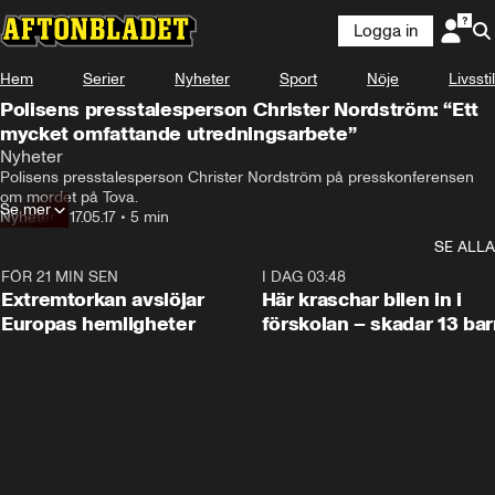
Logga in
Hem
Serier
Nyheter
Sport
Nöje
Livsstil
Polisens presstalesperson Christer Nordström: “Ett
mycket omfattande utredningsarbete”
Nyheter
Polisens presstalesperson Christer Nordström på presskonferensen 
om mordet på Tova.
Se mer
Nyheter
•
17.05.17
•
5 min
SE ALLA
FÖR 21 MIN SEN
0:53
I DAG 03:48
Extremtorkan avslöjar
Här kraschar bilen in i
Europas hemligheter
förskolan – skadar 13 bar