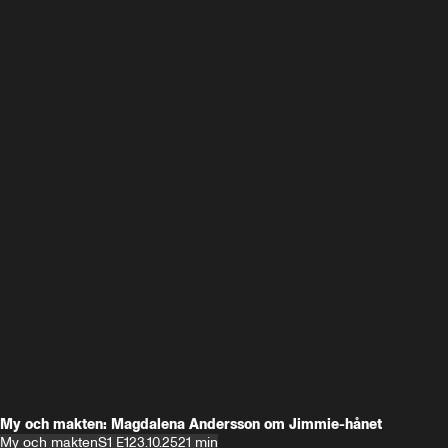
My och makten: Magdalena Andersson om Jimmie-hånet
My och makten
S1 E1
23.10.25
21 min