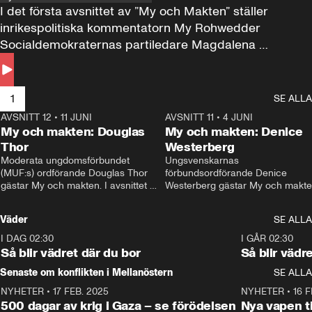
I det första avsnittet av ”My och Makten” ställer 
inrikespolitiska kommentatorn My Rohwedder 
Socialdemokraternas partiledare Magdalena 
Andersson till svars.
1
SE ALLA
AVSNITT 12
•
11 JUNI
26:27
AVSNITT 11
•
4 JUNI
2
My och makten: Douglas
My och makten: Denice
Thor
Westerberg
Moderata ungdomsförbundet 
Ungsvenskarnas 
(MUF:s) ordförande Douglas Thor 
förbundsordförande Denice 
gästar My och makten. I avsnittet 
Westerberg gästar My och makten.
diskuteras tonårsutvisningarna och 
avsnittet diskuteras migrationsfrå
hur Moderaterna ska locka väljare till 
och hur SD ska locka kvinnliga 
Väder
SE ALLA
valet i höst. 
väljare. 
I DAG 02:30
1:06
I GÅR 02:30
Så blir vädret där du bor
Så blir vädr
Senaste om konflikten i Mellanöstern
SE ALLA
NYHETER
•
17 FEB. 2025
0:45
NYHETER
•
16 F
500 dagar av krig i Gaza – se förödelsen
Nya vapen ti