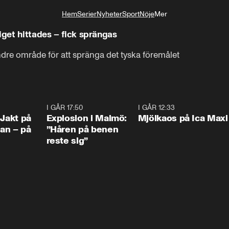
Hem
Serier
Nyheter
Sport
Nöje
Mer
Livsstil
iget hittades – fick sprängas
dre område för att spränga det tyska föremålet
0:33
I GÅR 17:50
1:10
I GÅR 12:33
0:2
 Jakt på
Explosion i Malmö:
Mjölkaos på Ica Maxi
an – på
”Håren på benen
reste sig”