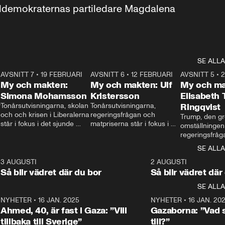
aldemokraternas partiledare Magdalena 
SE ALLA
7
AVSNITT 7
•
19 FEBRUARI
24:30
AVSNITT 6
•
12 FEBRUARI
27:30
AVSNITT 5
•
My och makten:
My och makten: Ulf
My och ma
Simona Mohamsson
Kristersson
Elisabeth
 
Tonårsutvisningarna, skolan 
Tonårsutvisningarna, 
Ringqvist
och och krisen i Liberalerna 
regeringsfrågan och 
Trump, den gr
står i fokus i det sjunde 
matpriserna står i fokus i 
omställningen
avsnittet av ”My och 
det sjätte avsnittet av ”My 
regeringsfråga
makten”. Se när 
och makten”. Se när 
centrum i det 
SE ALLA
Aftonbladets inrikespolitiska 
Aftonbladets inrikespolitiska 
avsnittet av ”
kommentator My 
kommentator My 
6
3 AUGUSTI
1:06
2 AUGUSTI
Makten”. Se nä
Rohwedder ställer 
Rohwedder ställer 
Så blir vädret där du bor
Så blir vädret där
Aftonbladets in
utbildnings- och 
statsminister Ulf Kristersson 
kommentator 
SE ALLA
integrationsminister Simona 
till svars.
Rohwedder stäl
Mohamsson till svars.
Centerpartiets
2
NYHETER
•
16 JAN. 2025
1:01
NYHETER
•
16 JAN. 20
Thand Ring till
Ahmed, 40, är fast i Gaza: ”Vill
Gazaborna: ”Vad s
tillbaka till Sverige”
till?”