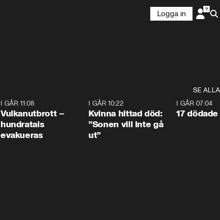
Logga in
SE ALLA
4
I GÅR 11:08
0:27
I GÅR 10:22
1:12
I GÅR 07:04
Vulkanutbrott –
Kvinna hittad död:
17 dödade 
hundratals
”Sonen vill inte gå
evakueras
ut”