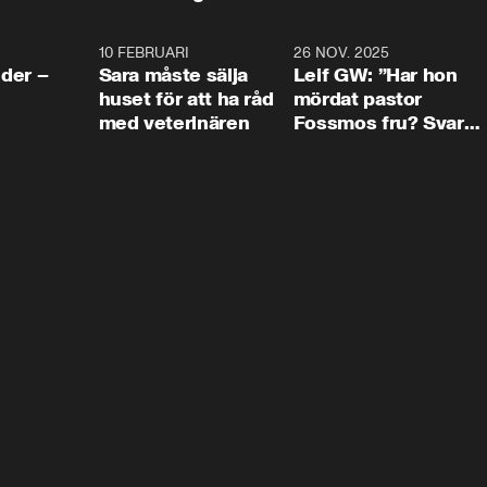
4:24
10 FEBRUARI
4:13
26 NOV. 2025
8:1
der –
Sara måste sälja
Leif GW: ”Har hon
huset för att ha råd
mördat pastor
med veterinären
Fossmos fru? Svar
nej.”