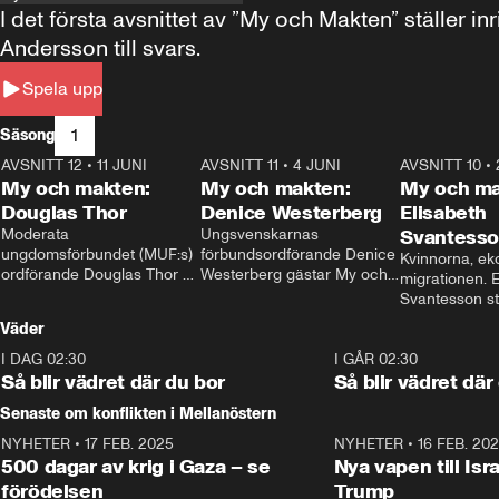
I det första avsnittet av ”My och Makten” ställe
Andersson till svars.
Spela upp
1
Säsong
AVSNITT 12
•
11 JUNI
26:27
AVSNITT 11
•
4 JUNI
23:40
AVSNITT 10
•
My och makten:
My och makten:
My och ma
Douglas Thor
Denice Westerberg
Elisabeth
Moderata 
Ungsvenskarnas 
Svantess
ungdomsförbundet (MUF:s) 
förbundsordförande Denice 
Kvinnorna, ek
ordförande Douglas Thor 
Westerberg gästar My och 
migrationen. E
gästar My och makten. I 
makten. I avsnittet 
Svantesson stäl
avsnittet diskuteras 
diskuteras migrationsfrågan 
när finansmini
Väder
tonårsutvisningarna och hur 
och hur SD ska locka 
Moderaterna ska locka 
kvinnliga väljare. 
I DAG 02:30
1:06
I GÅR 02:30
väljare till valet i höst. 
Så blir vädret där du bor
Så blir vädret där
Senaste om konflikten i Mellanöstern
NYHETER
•
17 FEB. 2025
0:45
NYHETER
•
16 FEB. 20
500 dagar av krig i Gaza – se
Nya vapen till Isr
förödelsen
Trump