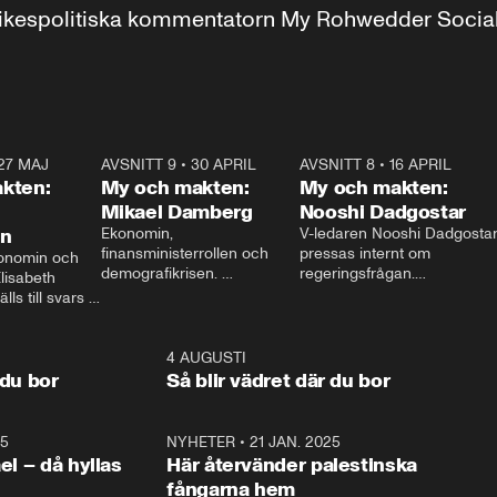
r inrikespolitiska kommentatorn My Rohwedder Soci
27 MAJ
3:51
AVSNITT 9
•
30 APRIL
24:00
AVSNITT 8
•
16 APRIL
25:1
kten:
My och makten:
My och makten:
Mikael Damberg
Nooshi Dadgostar
on
Ekonomin, 
V-ledaren Nooshi Dadgostar
finansministerrollen och 
pressas internt om 
onomin och 
demografikrisen. 
regeringsfrågan.

lisabeth 
Oppositionen ställs till svars 
I Aftonbladets 
ls till svars 
när Socialdemokraternas 
partiledarutfrågning ”My 
stern gästar 
Mikael Damberg gästar My 
och Makten” sätter hon ner 
My och Makten. 
och Makten. 
foten mot kritikerna:

1:06
4 AUGUSTI
1:0
– Vi ställer upp i val. Ska vi 
 du bor
Så blir vädret där du bor
vara med så sitter vi förstås 
25
1:22
NYHETER
•
21 JAN. 2025
0:5
ael – då hyllas
Här återvänder palestinska
fångarna hem