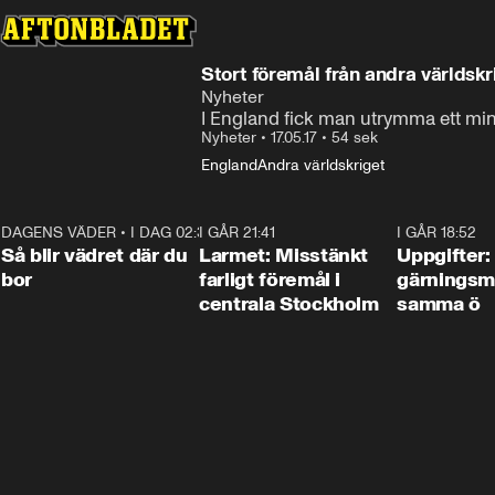
Stort föremål från andra världskr
Nyheter
I England fick man utrymma ett min
Nyheter
•
17.05.17
•
54 sek
England
Andra världskriget
DAGENS VÄDER
•
I DAG 02:30
1:06
I GÅR 21:41
0:35
I GÅR 18:52
Så blir vädret där du
Larmet: Misstänkt
Uppgifter:
bor
farligt föremål i
gärningsm
centrala Stockholm
samma ö