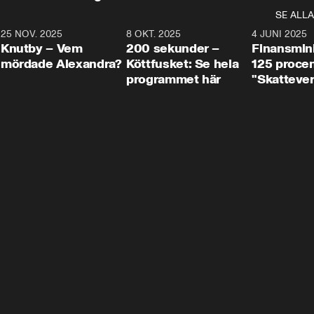
SE ALLA
3
25 NOV. 2025
31:05
8 OKT. 2025
4:29
4 JUNI 2025
Knutby – Vem
200 sekunder –
Finansmin
mördade Alexandra?
Köttfusket: Se hela
125 procent
programmet här
"Skattever
viktig uppg