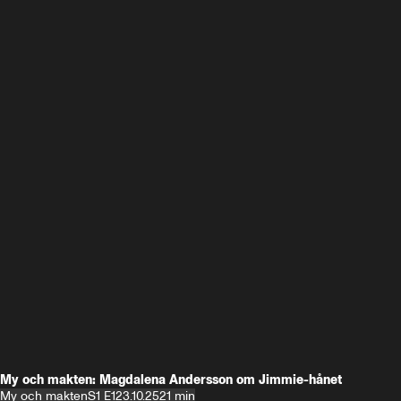
My och makten: Magdalena Andersson om Jimmie-hånet
My och makten
S1 E1
23.10.25
21 min