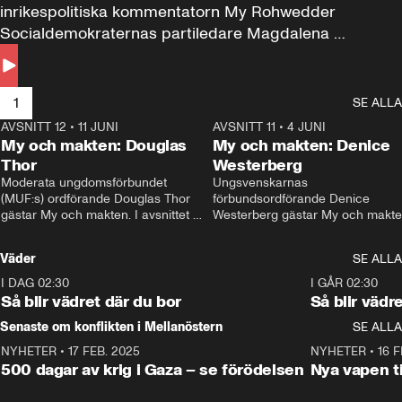
inrikespolitiska kommentatorn My Rohwedder 
Socialdemokraternas partiledare Magdalena 
Andersson till svars.
1
SE ALLA
AVSNITT 12
•
11 JUNI
26:27
AVSNITT 11
•
4 JUNI
2
My och makten: Douglas
My och makten: Denice
Thor
Westerberg
Moderata ungdomsförbundet 
Ungsvenskarnas 
(MUF:s) ordförande Douglas Thor 
förbundsordförande Denice 
gästar My och makten. I avsnittet 
Westerberg gästar My och makten.
diskuteras tonårsutvisningarna och 
avsnittet diskuteras migrationsfrå
hur Moderaterna ska locka väljare till 
och hur SD ska locka kvinnliga 
Väder
SE ALLA
valet i höst. 
väljare. 
I DAG 02:30
1:06
I GÅR 02:30
Så blir vädret där du bor
Så blir vädr
Senaste om konflikten i Mellanöstern
SE ALLA
NYHETER
•
17 FEB. 2025
0:45
NYHETER
•
16 F
500 dagar av krig i Gaza – se förödelsen
Nya vapen ti