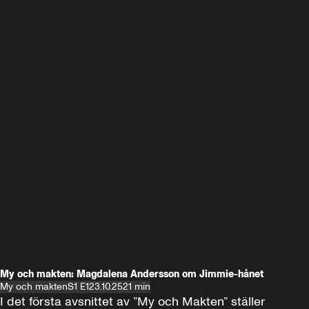
My och makten: Magdalena Andersson om Jimmie-hånet
My och makten
S1 E1
23.10.25
21 min
I det första avsnittet av ”My och Makten” ställer 