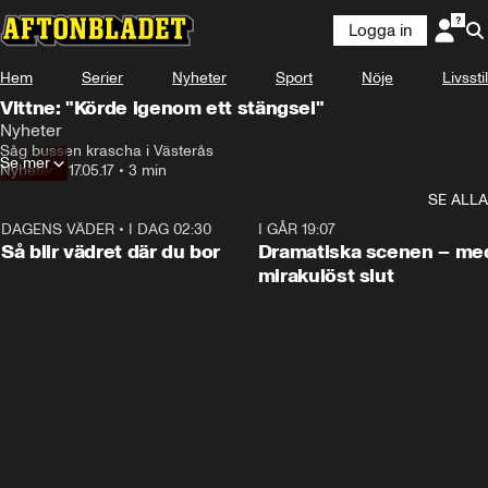
Logga in
Hem
Serier
Nyheter
Sport
Nöje
Livsstil
Vittne: "Körde igenom ett stängsel"
Nyheter
Såg bussen krascha i Västerås
Se mer
Nyheter
•
17.05.17
•
3 min
SE ALLA
DAGENS VÄDER
•
I DAG 02:30
1:06
I GÅR 19:07
Så blir vädret där du bor
Dramatiska scenen – me
mirakulöst slut