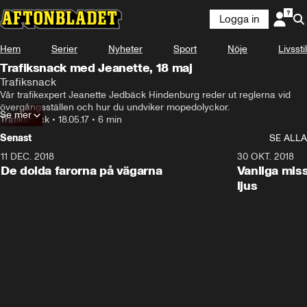
Logga in
Hem
Serier
Nyheter
Sport
Nöje
Livsstil
Trafiksnack med Jeanette, 18 maj
Trafiksnack
Vår trafikexpert Jeanette Jedbäck Hindenburg reder ut reglerna vid 
övergångsställen och hur du undviker mopedolyckor.
Se mer
Trafiksnack
•
18.05.17
•
6 min
Senast
SE ALLA
11 DEC. 2018
7:24
30 OKT. 2018
De dolda farorna på vägarna
Vanliga mis
ljus