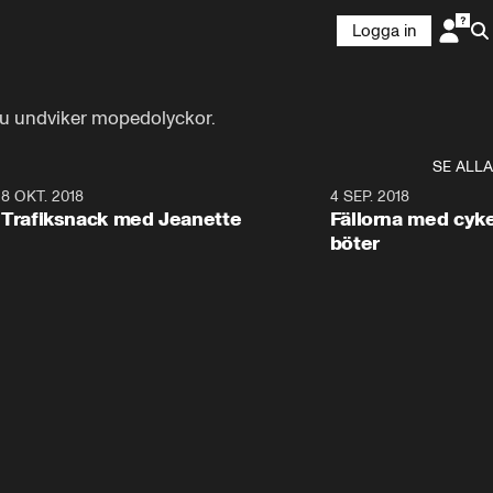
Logga in
 du undviker mopedolyckor.
SE ALLA
2
8 OKT. 2018
5:59
4 SEP. 2018
Trafiksnack med Jeanette
Fällorna med cyk
böter