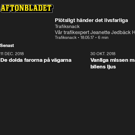
Plötsligt händer det livsfarliga
Trafiksnack
Vår trafikexpert Jeanette Jedbäck 
Trafiksnack
•
18.05.17
•
6 min
Senast
11 DEC. 2018
7:24
30 OKT. 2018
De dolda farorna på vägarna
Vanliga missen 
bilens ljus