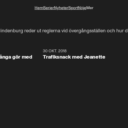
Hem
Serier
Nyheter
Sport
Nöje
Mer
Livsstil
Hindenburg reder ut reglerna vid övergångsställen och hur
3:42
30 OKT. 2018
3:4
många gör med
Trafiksnack med Jeanette