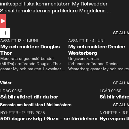
inrikespolitiska kommentatorn My Rohwedder 
Socialdemokraternas partiledare Magdalena 
Andersson till svars.
1
SE ALLA
AVSNITT 12
•
11 JUNI
26:27
AVSNITT 11
•
4 JUNI
2
My och makten: Douglas
My och makten: Denice
Thor
Westerberg
Moderata ungdomsförbundet 
Ungsvenskarnas 
(MUF:s) ordförande Douglas Thor 
förbundsordförande Denice 
gästar My och makten. I avsnittet 
Westerberg gästar My och makten.
diskuteras tonårsutvisningarna och 
avsnittet diskuteras migrationsfrå
hur Moderaterna ska locka väljare till 
och hur SD ska locka kvinnliga 
Väder
SE ALLA
valet i höst. 
väljare. 
I DAG 02:30
1:06
I GÅR 02:30
Så blir vädret där du bor
Så blir vädr
Senaste om konflikten i Mellanöstern
SE ALLA
NYHETER
•
17 FEB. 2025
0:45
NYHETER
•
16 F
500 dagar av krig i Gaza – se förödelsen
Nya vapen ti