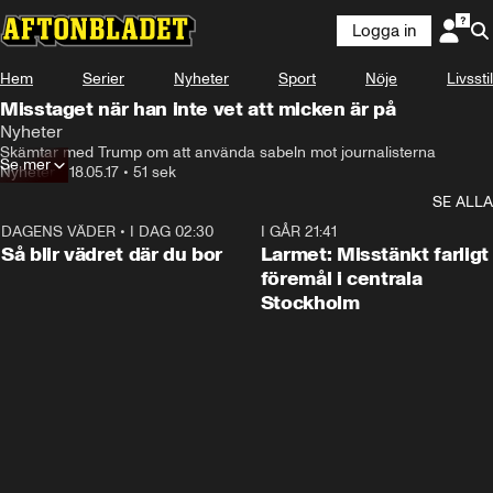
Logga in
Hem
Serier
Nyheter
Sport
Nöje
Livsstil
Misstaget när han inte vet att micken är på
Nyheter
Skämtar med Trump om att använda sabeln mot journalisterna
Se mer
Nyheter
•
18.05.17
•
51 sek
SE ALLA
DAGENS VÄDER
•
I DAG 02:30
1:06
I GÅR 21:41
Så blir vädret där du bor
Larmet: Misstänkt farligt
föremål i centrala
Stockholm