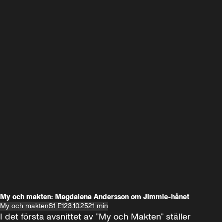
My och makten: Magdalena Andersson om Jimmie-hånet
My och makten
S1 E1
23.10.25
21 min
I det första avsnittet av ”My och Makten” ställer 