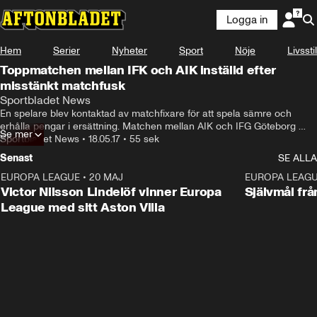
Logga in
Hem
Serier
Nyheter
Sport
Nöje
Livsstil
Toppmatchen mellan IFK och AIK inställd efter
misstänkt matchfusk
Sportbladet News
En spelare blev kontaktad av matchfixare för att spela sämre och 
erhålla pengar i ersättning. Matchen mellan AIK och IFG Göteborg 
Se mer
ställs in.
Sportbladet News
•
18.05.17
•
55 sek
Senast
SE ALLA
EUROPA LEAGUE
•
20 MAJ
1:32
EUROPA LEAG
Victor Nilsson Lindelöf vinner Europa
Självmål frå
League med sitt Aston Villa