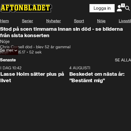
Logga in
Hem
Serier
Nyheter
Sport
Nöje
Livsstil
Stod på scen timmarna innan sin död - se bilderna
från sista konserten
Nöje
Chris Cornell död - blev 52 år gammal
Se mer
Nöje
•
18.05.17
•
52 sek
Senaste
SE ALLA
I DAG 10:42
1:04
4 AUGUSTI
Lasse Holm sätter plus på
Beskedet om nästa år:
livet
”Bestämt mig”