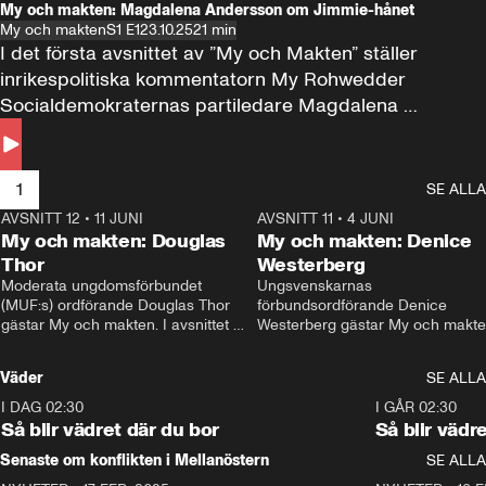
My och makten: Magdalena Andersson om Jimmie-hånet
My och makten
S1 E1
23.10.25
21 min
I det första avsnittet av ”My och Makten” ställer 
inrikespolitiska kommentatorn My Rohwedder 
Socialdemokraternas partiledare Magdalena 
Andersson till svars.
1
SE ALLA
AVSNITT 12
•
11 JUNI
26:27
AVSNITT 11
•
4 JUNI
2
My och makten: Douglas
My och makten: Denice
Thor
Westerberg
Moderata ungdomsförbundet 
Ungsvenskarnas 
(MUF:s) ordförande Douglas Thor 
förbundsordförande Denice 
gästar My och makten. I avsnittet 
Westerberg gästar My och makten.
diskuteras tonårsutvisningarna och 
avsnittet diskuteras migrationsfrå
hur Moderaterna ska locka väljare till 
och hur SD ska locka kvinnliga 
Väder
SE ALLA
valet i höst. 
väljare. 
I DAG 02:30
1:06
I GÅR 02:30
Så blir vädret där du bor
Så blir vädr
Senaste om konflikten i Mellanöstern
SE ALLA