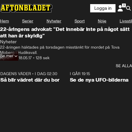
Logga in
Hem
Serier
Nyheter
Sport
Nöje
Livsstil
22-åringens advokat: "Det innebär inte på något sätt
att han är skyldig"
Nyheter
22-åringen häktades på torsdagen misstänkt för mordet på Tova 
Moberg i Hudiksvall.
Se mer
Nyheter
•
18.05.17
•
128 sek
SE ALLA
DAGENS VÄDER
•
I DAG 02:30
1:06
I GÅR 19:15
Så blir vädret där du bor
Se de nya UFO-bilderna