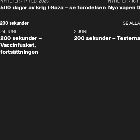
NYHETER
•
17 FEB. 2025
0:45
NYHETER
•
16 F
500 dagar av krig i Gaza – se förödelsen
Nya vapen ti
200 sekunder
SE ALLA
24 JUNI
5:00
2 JUNI
200 sekunder –
200 sekunder – Testern
Vaccinfusket,
fortsättningen