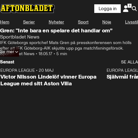
Logga in
Hem
Serier
Nyheter
Sport
Nöje
Livsstil
Gren: "Inte bara en spelare det handlar om”
Sportbladet News
IFK Göteborgs sportchef Mats Gren på presskonferensen som hölls 
efter att IFK Göteborg-AIK skjutits upp pga matchfixningsförsök.
Se mer
Sportbladet News
•
18.05.17
•
5 min
Senast
SE ALLA
EUROPA LEAGUE
•
20 MAJ
1:32
EUROPA LEAG
Victor Nilsson Lindelöf vinner Europa
Självmål frå
League med sitt Aston Villa