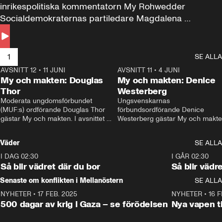
inrikespolitiska kommentatorn My Rohwedder 
Socialdemokraternas partiledare Magdalena 
Andersson till svars.
1
SE ALLA
AVSNITT 12
•
11 JUNI
26:27
AVSNITT 11
•
4 JUNI
2
My och makten: Douglas
My och makten: Denice
Thor
Westerberg
Moderata ungdomsförbundet 
Ungsvenskarnas 
(MUF:s) ordförande Douglas Thor 
förbundsordförande Denice 
gästar My och makten. I avsnittet 
Westerberg gästar My och makten.
diskuteras tonårsutvisningarna och 
avsnittet diskuteras migrationsfrå
hur Moderaterna ska locka väljare till 
och hur SD ska locka kvinnliga 
Väder
SE ALLA
valet i höst. 
väljare. 
I DAG 02:30
1:06
I GÅR 02:30
Så blir vädret där du bor
Så blir vädr
Senaste om konflikten i Mellanöstern
SE ALLA
NYHETER
•
17 FEB. 2025
0:45
NYHETER
•
16 F
500 dagar av krig i Gaza – se förödelsen
Nya vapen ti