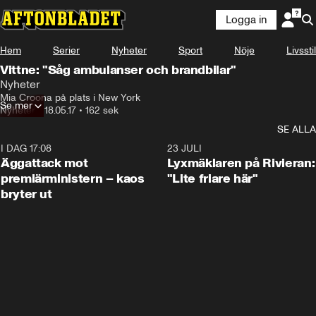
Logga in
Hem
Serier
Nyheter
Sport
Nöje
Livsstil
Vittne: "Såg ambulanser och brandbilar"
Nyheter
Mia Croona på plats i New York
Se mer
Nyheter
•
18.05.17
•
162 sek
SE ALLA
I DAG 17:08
0:37
23 JULI
Äggattack mot
Lyxmäklaren på Rivieran:
premiärministern – kaos
"Lite friare här"
bryter ut