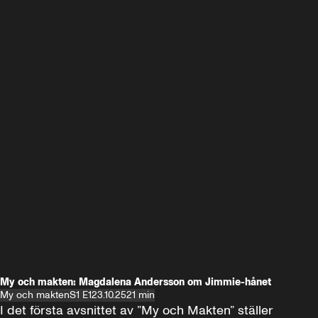
My och makten: Magdalena Andersson om Jimmie-hånet
My och makten
S1 E1
23.10.25
21 min
I det första avsnittet av ”My och Makten” ställer 