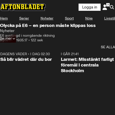
Logga in
Hem
Serier
Nyheter
Sport
Nöje
Livsstil
Olycka på E6 – en person måste klippas loss
Nyheter
E6 avstängd i norrgående riktning
Se mer
Nyheter
•
19.05.17
•
122 sek
SE ALLA
DAGENS VÄDER
•
I DAG 02:30
1:06
I GÅR 21:41
Så blir vädret där du bor
Larmet: Misstänkt farligt
föremål i centrala
Stockholm