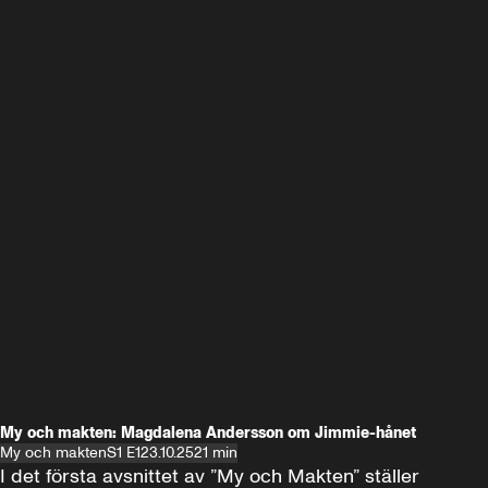
My och makten: Magdalena Andersson om Jimmie-hånet
My och makten
S1 E1
23.10.25
21 min
I det första avsnittet av ”My och Makten” ställer 