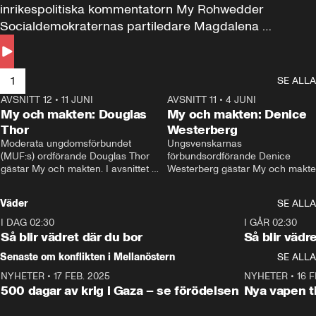
inrikespolitiska kommentatorn My Rohwedder 
Socialdemokraternas partiledare Magdalena 
Andersson till svars.
1
SE ALLA
AVSNITT 12
•
11 JUNI
26:27
AVSNITT 11
•
4 JUNI
2
My och makten: Douglas
My och makten: Denice
Thor
Westerberg
Moderata ungdomsförbundet 
Ungsvenskarnas 
(MUF:s) ordförande Douglas Thor 
förbundsordförande Denice 
gästar My och makten. I avsnittet 
Westerberg gästar My och makten.
diskuteras tonårsutvisningarna och 
avsnittet diskuteras migrationsfrå
hur Moderaterna ska locka väljare till 
och hur SD ska locka kvinnliga 
Väder
SE ALLA
valet i höst. 
väljare. 
I DAG 02:30
1:06
I GÅR 02:30
Så blir vädret där du bor
Så blir vädr
Senaste om konflikten i Mellanöstern
SE ALLA
NYHETER
•
17 FEB. 2025
0:45
NYHETER
•
16 F
500 dagar av krig i Gaza – se förödelsen
Nya vapen ti