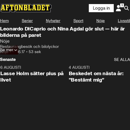
Logga in
Hem
Serier
Nyheter
Sport
Nöje
Livsstil
Leonardo DiCaprio och Nina Agdal gör slut — här är
bilderna på paret
Nöje
Restaurangbesök och bilolyckor
Se mer
Nöje
•
19.05.17
•
53 sek
Senaste
SE ALLA
6 AUGUSTI
1:04
4 AUGUSTI
Lasse Holm sätter plus på
Beskedet om nästa år:
livet
”Bestämt mig”