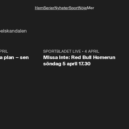
Hem
Serier
Nyheter
Sport
Nöje
Mer
Livsstil
spelskandalen
PRIL
1:03
SPORTBLADET LIVE
•
4 APRIL
1:0
va plan – sen
Missa inte: Red Bull Homerun
söndag 5 april 17.30