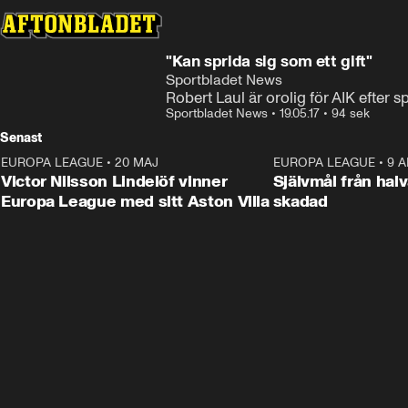
"Kan sprida sig som ett gift"
Sportbladet News
Robert Laul är orolig för AIK efter 
Sportbladet News
•
19.05.17
•
94 sek
Senast
EUROPA LEAGUE
•
20 MAJ
1:32
EUROPA LEAGUE
•
9 A
Victor Nilsson Lindelöf vinner
Självmål från hal
Europa League med sitt Aston Villa
skadad