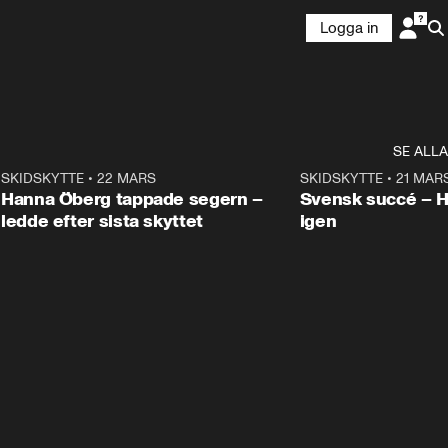
Logga in
SE ALLA
9
SKIDSKYTTE
•
22 MARS
0:55
SKIDSKYTTE
•
21 MAR
Hanna Öberg tappade segern –
Svensk succé – 
ledde efter sista skyttet
igen