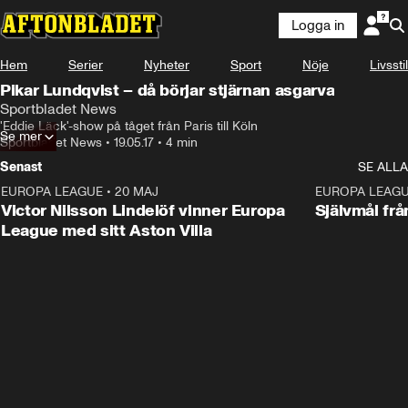
Logga in
Hem
Serier
Nyheter
Sport
Nöje
Livsstil
Pikar Lundqvist – då börjar stjärnan asgarva
Sportbladet News
'Eddie Läck'-show på tåget från Paris till Köln
Se mer
Sportbladet News
•
19.05.17
•
4 min
Senast
SE ALLA
EUROPA LEAGUE
•
20 MAJ
1:32
EUROPA LEAG
Victor Nilsson Lindelöf vinner Europa
Självmål frå
League med sitt Aston Villa