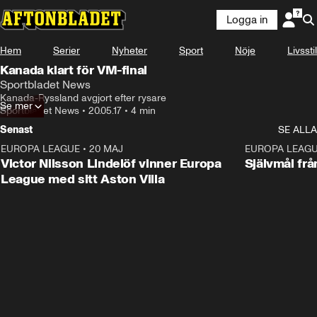
Logga in
Hem
Serier
Nyheter
Sport
Nöje
Livsstil
Kanada klart för VM-final
Sportbladet News
Kanada-Ryssland avgjort efter rysare
Se mer
Sportbladet News
•
20.05.17
•
4 min
Senast
SE ALLA
EUROPA LEAGUE
•
20 MAJ
1:32
EUROPA LEAG
Victor Nilsson Lindelöf vinner Europa
Självmål frå
League med sitt Aston Villa