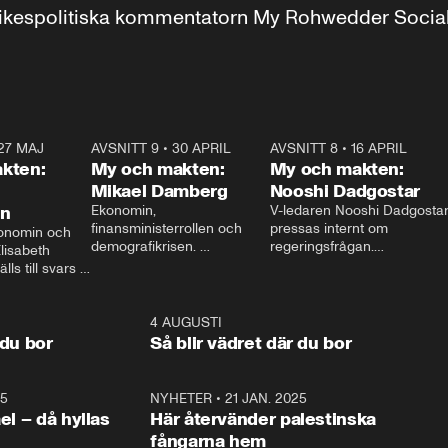
r inrikespolitiska kommentatorn My Rohwedder Soci
27 MAJ
3:51
AVSNITT 9
•
30 APRIL
24:00
AVSNITT 8
•
16 APRIL
25:1
kten:
My och makten:
My och makten:
Mikael Damberg
Nooshi Dadgostar
on
Ekonomin, 
V-ledaren Nooshi Dadgostar
finansministerrollen och 
pressas internt om 
onomin och 
demografikrisen. 
regeringsfrågan.

lisabeth 
Oppositionen ställs till svars 
I Aftonbladets 
ls till svars 
när Socialdemokraternas 
partiledarutfrågning ”My 
stern gästar 
Mikael Damberg gästar My 
och Makten” sätter hon ner 
My och Makten. 
och Makten. 
foten mot kritikerna:

1:06
4 AUGUSTI
1:0
– Vi ställer upp i val. Ska vi 
 du bor
Så blir vädret där du bor
vara med så sitter vi förstås 
25
1:22
NYHETER
•
21 JAN. 2025
0:5
ael – då hyllas
Här återvänder palestinska
fångarna hem