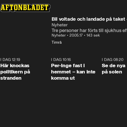
Bil voltade och landade på taket 
Nyheter
Tre personer har förts till sjukhus ef
Nyheter
•
20.05.17
•
143 sek
Timrå
I DAG 12:19
0:45
I DAG 10:16
1:26
I DAG 08:20
Här knockas
Per-Inge fast i
Se de nya 
politikern på
hemmet – kan inte
på solen
stranden
komma ut