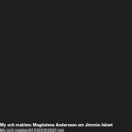
My och makten: Magdalena Andersson om Jimmie-hånet
My och makten
S1 E1
23.10.25
21 min