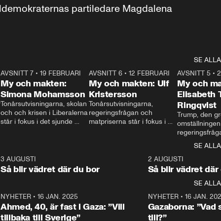
aldemokraternas partiledare Magdalena 
SE ALLA
7
AVSNITT 7
•
19 FEBRUARI
24:30
AVSNITT 6
•
12 FEBRUARI
27:30
AVSNITT 5
•
My och makten:
My och makten: Ulf
My och ma
Simona Mohamsson
Kristersson
Elisabeth
 
Tonårsutvisningarna, skolan 
Tonårsutvisningarna, 
Ringqvist
och och krisen i Liberalerna 
regeringsfrågan och 
Trump, den gr
står i fokus i det sjunde 
matpriserna står i fokus i 
omställningen
avsnittet av ”My och 
det sjätte avsnittet av ”My 
regeringsfråga
makten”. Se när 
och makten”. Se när 
centrum i det 
SE ALLA
Aftonbladets inrikespolitiska 
Aftonbladets inrikespolitiska 
avsnittet av ”
kommentator My 
kommentator My 
6
3 AUGUSTI
1:06
2 AUGUSTI
Makten”. Se nä
Rohwedder ställer 
Rohwedder ställer 
Så blir vädret där du bor
Så blir vädret där
Aftonbladets in
utbildnings- och 
statsminister Ulf Kristersson 
kommentator 
SE ALLA
integrationsminister Simona 
till svars.
Rohwedder stäl
Mohamsson till svars.
Centerpartiets
2
NYHETER
•
16 JAN. 2025
1:01
NYHETER
•
16 JAN. 20
Thand Ring till
Ahmed, 40, är fast i Gaza: ”Vill
Gazaborna: ”Vad s
tillbaka till Sverige”
till?”