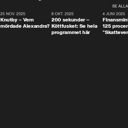
SE ALLA
3
25 NOV. 2025
31:05
8 OKT. 2025
4:29
4 JUNI 2025
Knutby – Vem
200 sekunder –
Finansmin
mördade Alexandra?
Köttfusket: Se hela
125 procent
programmet här
"Skattever
viktig uppg