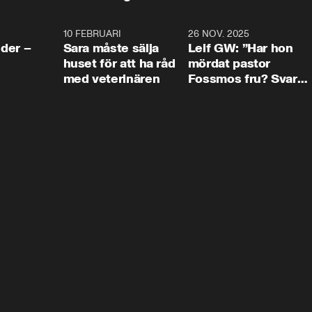
4:24
10 FEBRUARI
4:13
26 NOV. 2025
8:1
der –
Sara måste sälja
Leif GW: ”Har hon
huset för att ha råd
mördat pastor
med veterinären
Fossmos fru? Svar
nej.”