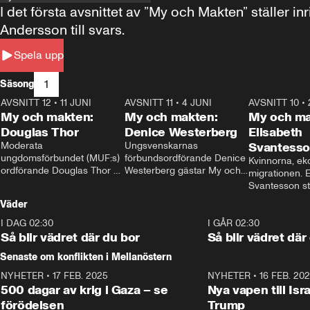
I det första avsnittet av ”My och Makten” ställe
Andersson till svars.
Spela upp
1
Säsong
AVSNITT 12
•
11 JUNI
26:27
AVSNITT 11
•
4 JUNI
23:40
AVSNITT 10
•
My och makten:
My och makten:
My och ma
Douglas Thor
Denice Westerberg
Elisabeth
Moderata 
Ungsvenskarnas 
Svantess
ungdomsförbundet (MUF:s) 
förbundsordförande Denice 
Kvinnorna, ek
ordförande Douglas Thor 
Westerberg gästar My och 
migrationen. E
gästar My och makten. I 
makten. I avsnittet 
Svantesson stäl
avsnittet diskuteras 
diskuteras migrationsfrågan 
när finansmini
Väder
tonårsutvisningarna och hur 
och hur SD ska locka 
Moderaterna ska locka 
kvinnliga väljare. 
I DAG 02:30
1:06
I GÅR 02:30
väljare till valet i höst. 
Så blir vädret där du bor
Så blir vädret där
Senaste om konflikten i Mellanöstern
NYHETER
•
17 FEB. 2025
0:45
NYHETER
•
16 FEB. 20
500 dagar av krig i Gaza – se
Nya vapen till Isr
förödelsen
Trump