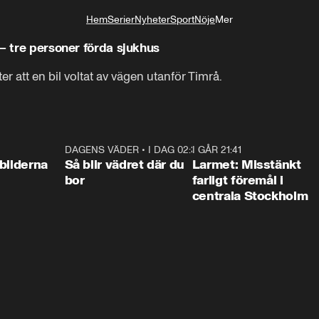
Hem
Serier
Nyheter
Sport
Nöje
Mer
Livsstil
– tre personer förda sjukhus
ter att en bil voltat av vägen utanför Timrå.
0:31
DAGENS VÄDER
•
I DAG 02:30
1:06
I GÅR 21:41
0:3
bilderna
Så blir vädret där du
Larmet: Misstänkt
bor
farligt föremål i
centrala Stockholm