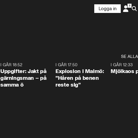
Logga in
SE ALLA
5
I GÅR 18:52
0:33
I GÅR 17:50
1:10
I GÅR 12:33
Uppgifter: Jakt på
Explosion i Malmö:
Mjölkaos p
gärningsman – på
”Håren på benen
samma ö
reste sig”