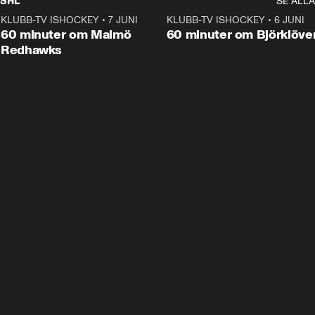
SHL
SE ALLA
KLUBB-TV ISHOCKEY
•
7 JUNI
1:02:53
KLUBB-TV ISHOCKEY
•
6 JUNI
1:0
Plus
60 minuter om Malmö
60 minuter om Björklöve
Redhawks