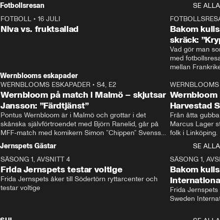
Rydström tar över
Fotbollsresan
SE ALLA
FOTBOLL
•
16 JULI
0:44
FOTBOLLSRES
Niva vs. fruktsallad
Bakom kulis
skräck: ”Kry
Vad gör man som
med fotbollsres
Wernblooms eskapader
WERNBLOOMS ESKAPADER
•
S4, E2
38:23
WERNBLOOMS 
Wernbloom på match i Malmö – skjutsar
Wernbloom 
Jansson: ”Färdtjänst”
Harvestad 
Pontus Wernbloom är i Malmö och grottar i det 
Från åtta gubbar 
skånska självförtroendet med Björn Ranelid, går på 
Marcus Lager sta
MFF-match med komikern Simon ”Chippen” Svensson 
folk i Linköping
och hjälper skadade stjärnbacken Pontus Jansson 
och Wernbloom kl
Jernspets Gästar
SE ALLA
hem. 
SÄSONG 1, AVSNITT 4
13:37
SÄSONG 1, AVS
Frida Jernspets testar voltige
Bakom kuli
Frida Jernspets åker till Södertörn ryttarcenter och 
Internation
testar voltige
Frida Jernspets 
Sweden Interna