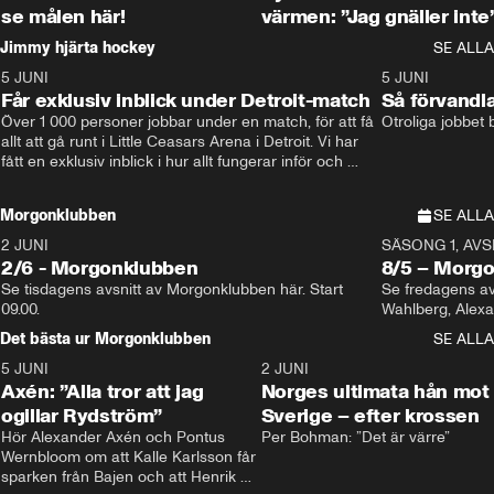
se målen här!
värmen: ”Jag gnäller inte
Jimmy hjärta hockey
SE ALLA
5 JUNI
11:14
5 JUNI
Får exklusiv inblick under Detroit-match
Så förvandl
Över 1 000 personer jobbar under en match, för att få 
Otroliga jobbet
allt att gå runt i Little Ceasars Arena i Detroit. Vi har 
fått en exklusiv inblick i hur allt fungerar inför och 
under match i världens bästa hockeyliga
Morgonklubben
SE ALLA
2 JUNI
SÄSONG 1, AVSN
2/6 - Morgonklubben
8/5 – Morg
Se tisdagens avsnitt av Morgonklubben här. Start 
Se fredagens av
09.00. 
Det bästa ur Morgonklubben
SE ALLA
5 JUNI
0:44
2 JUNI
Axén: ”Alla tror att jag
Norges ultimata hån mot
ogillar Rydström”
Sverige – efter krossen
Hör Alexander Axén och Pontus 
Per Bohman: ”Det är värre”
Wernbloom om att Kalle Karlsson får 
sparken från Bajen och att Henrik 