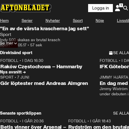
Logga in
Hem
Serier
Nyheter
Sport
Nöje
Livsstil
”En av de värsta krascherna jag sett”
Sport
Indy 500 skakas av brutal krasch
Se mer
Sport
•
21.05.17
•
57 sek
Direktsänd sport
SE ALLA
FOTBOLL
•
I DAG 16:30
FOTBOLL
•
I D
Plus
Plus
Raków Częstochowa – Hammarby
IFK Götebor
Nya avsnitt →
SPORT
•
7 JUNI
16:36
JIMMY HJÄRTA
Gör löptester med Andreas Almgren
En dag med 
Jimmy Wixtröm 
under debuten i
Senaste sportklippen
SE ALLA
FOTBOLL
•
I GÅR 20:36
1:30
FOTBOLL
•
I GÅR 18:43
Betis vinner över Arsenal –
Rydström om den brutal