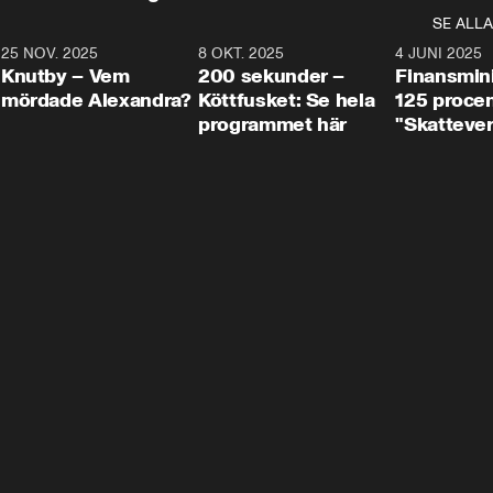
SE ALLA
3
25 NOV. 2025
31:05
8 OKT. 2025
4:29
4 JUNI 2025
Knutby – Vem
200 sekunder –
Finansmin
mördade Alexandra?
Köttfusket: Se hela
125 procent
programmet här
"Skattever
viktig uppg