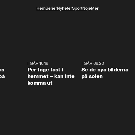
Hem
Serier
Nyheter
Sport
Nöje
Mer
Livsstil
0:45
I GÅR 10:16
1:26
I GÅR 08:20
0:3
as
Per-Inge fast i
Se de nya bilderna
på
hemmet – kan inte
på solen
komma ut