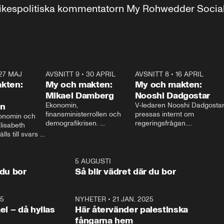
r inrikespolitiska kommentatorn My Rohwedder Soci
27 MAJ
3:51
AVSNITT 9
•
30 APRIL
24:00
AVSNITT 8
•
16 APRIL
25:1
kten:
My och makten:
My och makten:
Mikael Damberg
Nooshi Dadgostar
on
Ekonomin, 
V-ledaren Nooshi Dadgostar
finansministerrollen och 
pressas internt om 
onomin och 
demografikrisen. 
regeringsfrågan.

lisabeth 
Oppositionen ställs till svars 
I Aftonbladets 
ls till svars 
när Socialdemokraternas 
partiledarutfrågning ”My 
stern gästar 
Mikael Damberg gästar My 
och Makten” sätter hon ner 
My och Makten. 
och Makten. 
foten mot kritikerna:

1:06
5 AUGUSTI
1:0
– Vi ställer upp i val. Ska vi 
 du bor
Så blir vädret där du bor
vara med så sitter vi förstås 
25
1:22
NYHETER
•
21 JAN. 2025
0:5
ael – då hyllas
Här återvänder palestinska
fångarna hem