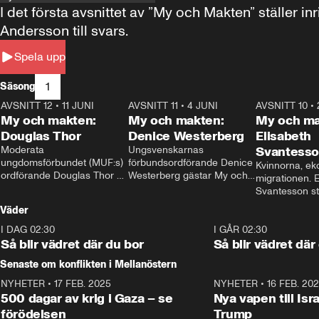
I det första avsnittet av ”My och Makten” ställe
Andersson till svars.
Spela upp
1
Säsong
AVSNITT 12
•
11 JUNI
26:27
AVSNITT 11
•
4 JUNI
23:40
AVSNITT 10
•
My och makten:
My och makten:
My och ma
Douglas Thor
Denice Westerberg
Elisabeth
Moderata 
Ungsvenskarnas 
Svantess
ungdomsförbundet (MUF:s) 
förbundsordförande Denice 
Kvinnorna, ek
ordförande Douglas Thor 
Westerberg gästar My och 
migrationen. E
gästar My och makten. I 
makten. I avsnittet 
Svantesson stäl
avsnittet diskuteras 
diskuteras migrationsfrågan 
när finansmini
Väder
tonårsutvisningarna och hur 
och hur SD ska locka 
Moderaterna ska locka 
kvinnliga väljare. 
I DAG 02:30
1:06
I GÅR 02:30
väljare till valet i höst. 
Så blir vädret där du bor
Så blir vädret där
Senaste om konflikten i Mellanöstern
NYHETER
•
17 FEB. 2025
0:45
NYHETER
•
16 FEB. 20
500 dagar av krig i Gaza – se
Nya vapen till Isr
förödelsen
Trump