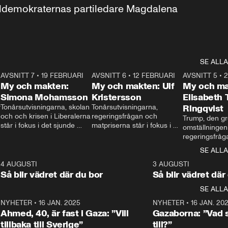
aldemokraternas partiledare Magdalena 
SE ALLA
7
AVSNITT 7
•
19 FEBRUARI
24:30
AVSNITT 6
•
12 FEBRUARI
27:30
AVSNITT 5
•
My och makten:
My och makten: Ulf
My och ma
Simona Mohamsson
Kristersson
Elisabeth
 
Tonårsutvisningarna, skolan 
Tonårsutvisningarna, 
Ringqvist
och och krisen i Liberalerna 
regeringsfrågan och 
Trump, den gr
står i fokus i det sjunde 
matpriserna står i fokus i 
omställningen
avsnittet av ”My och 
det sjätte avsnittet av ”My 
regeringsfråga
makten”. Se när 
och makten”. Se när 
centrum i det 
SE ALLA
Aftonbladets inrikespolitiska 
Aftonbladets inrikespolitiska 
avsnittet av ”
kommentator My 
kommentator My 
6
4 AUGUSTI
1:06
3 AUGUSTI
Makten”. Se nä
Rohwedder ställer 
Rohwedder ställer 
Så blir vädret där du bor
Så blir vädret där
Aftonbladets in
utbildnings- och 
statsminister Ulf Kristersson 
kommentator 
SE ALLA
integrationsminister Simona 
till svars.
Rohwedder stäl
Mohamsson till svars.
Centerpartiets
2
NYHETER
•
16 JAN. 2025
1:01
NYHETER
•
16 JAN. 20
Thand Ring till
Ahmed, 40, är fast i Gaza: ”Vill
Gazaborna: ”Vad s
tillbaka till Sverige”
till?”