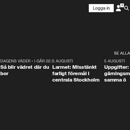
Logga in
SE ALLA
1
DAGENS VÄDER
•
I GÅR 02:30
1:06
5 AUGUSTI
0:35
5 AUGUSTI
Så blir vädret där du
Larmet: Misstänkt
Uppgifter:
bor
farligt föremål i
gärningsm
centrala Stockholm
samma ö