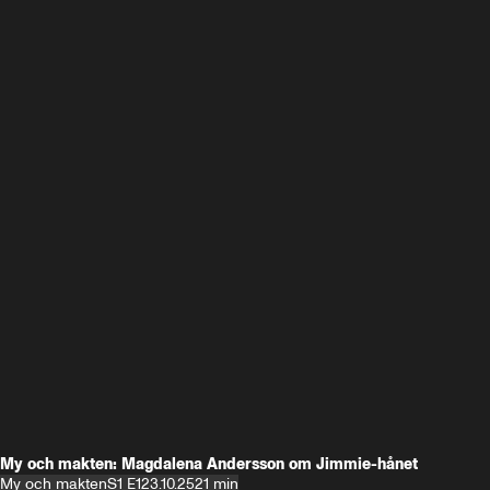
My och makten: Magdalena Andersson om Jimmie-hånet
My och makten
S1 E1
23.10.25
21 min