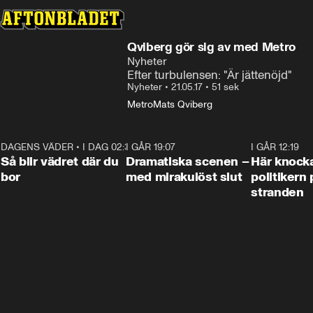
Qviberg gör sig av med Metro
Nyheter
Efter turbulensen: "Är jättenöjd"
Nyheter
•
21.05.17
•
51 sek
Metro
Mats Qviberg
DAGENS VÄDER
•
I DAG 02:30
1:06
I GÅR 19:07
0:42
I GÅR 12:19
Så blir vädret där du
Dramatiska scenen –
Här knock
bor
med mirakulöst slut
politikern 
stranden