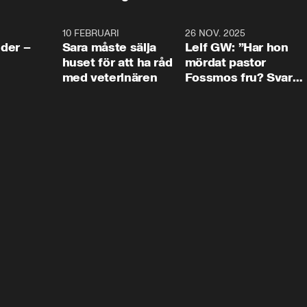
4:24
10 FEBRUARI
4:13
26 NOV. 2025
8:1
der –
Sara måste sälja
Leif GW: ”Har hon
huset för att ha råd
mördat pastor
med veterinären
Fossmos fru? Svar
nej.”