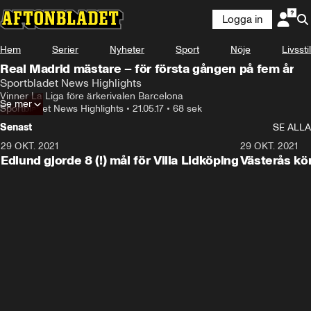
Logga in
Hem
Serier
Nyheter
Sport
Nöje
Livsstil
Real Madrid mästare – för första gången på fem år
Sportbladet News Highlights
Vinner La Liga före ärkerivalen Barcelona
Se mer
Sportbladet News Highlights
•
21.05.17
•
68 sek
Senast
SE ALLA
29 OKT. 2021
4:11
29 OKT. 2021
Edlund gjorde 8 (!) mål för Villa Lidköping
Västerås kö