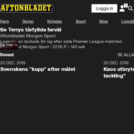
Logga in
Hem
Serier
Nyheter
Sport
Nöje
Livsstil
Se Terrys tårfyllda farväl
Aftonbladet Morgon Sport
Legendaren tackade för sig efter sista Premier League-matchen
Se mer
Aftonbladet Morgon Sport
•
22.05.17
•
143 sek
Senast
SE ALLA
20 DEC. 2019
0:44
20 DEC. 2019
Svenskens "kupp" efter målet
Kaos utbryte
tackling”