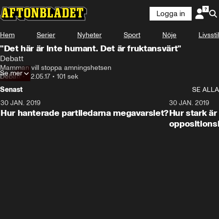
Logga in
Hem
Serier
Nyheter
Sport
Nöje
Livsstil
"Det här är inte humant. Det är fruktansvärt"
Debatt
Mamman vill stoppa amningshetsen
Se mer
Debatt
•
22.05.17
•
101 sek
Senast
SE ALLA
30 JAN. 2019
17:44
30 JAN. 2019
Hur hanterade partiledarna megavarslet?
Hur stark ä
oppositions