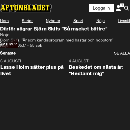
Logga in
Hem
Serier
Nyheter
Sport
Nöje
Livsstil
Därför vägrar Björn Skifs ”Så mycket bättre”
Nöje
Björn Skifs: ”Är som kändisprogram med hästar och hopptorn”
Se mer
Nöje
•
22.05.17
•
55 sek
Senaste
SE ALLA
6 AUGUSTI
1:04
4 AUGUSTI
Lasse Holm sätter plus på
Beskedet om nästa år:
livet
”Bestämt mig”