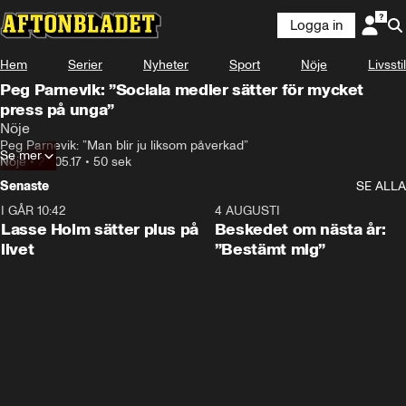
Logga in
Hem
Serier
Nyheter
Sport
Nöje
Livsstil
Peg Parnevik: ”Sociala medier sätter för mycket
press på unga”
Nöje
Peg Parnevik: ”Man blir ju liksom påverkad”
Se mer
Nöje
•
22.05.17
•
50 sek
Senaste
SE ALLA
I GÅR 10:42
1:04
4 AUGUSTI
Lasse Holm sätter plus på
Beskedet om nästa år:
livet
”Bestämt mig”