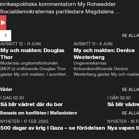
inrikespolitiska kommentatorn My Rohwedder 
Socialdemokraternas partiledare Magdalena 
Andersson till svars.
1
SE ALLA
AVSNITT 12
•
11 JUNI
26:27
AVSNITT 11
•
4 JUNI
2
My och makten: Douglas
My och makten: Denice
Thor
Westerberg
Moderata ungdomsförbundet 
Ungsvenskarnas 
(MUF:s) ordförande Douglas Thor 
förbundsordförande Denice 
gästar My och makten. I avsnittet 
Westerberg gästar My och makten.
diskuteras tonårsutvisningarna och 
avsnittet diskuteras migrationsfrå
hur Moderaterna ska locka väljare till 
och hur SD ska locka kvinnliga 
Väder
SE ALLA
valet i höst. 
väljare. 
I DAG 02:30
1:06
I GÅR 02:30
Så blir vädret där du bor
Så blir vädr
Senaste om konflikten i Mellanöstern
SE ALLA
NYHETER
•
17 FEB. 2025
0:45
NYHETER
•
16 F
500 dagar av krig i Gaza – se förödelsen
Nya vapen ti