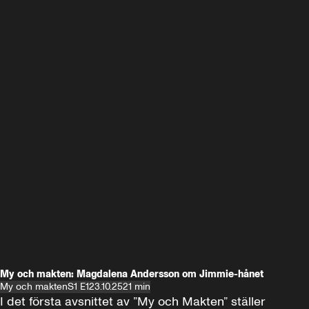
My och makten: Magdalena Andersson om Jimmie-hånet
My och makten
S1 E1
23.10.25
21 min
I det första avsnittet av ”My och Makten” ställer 