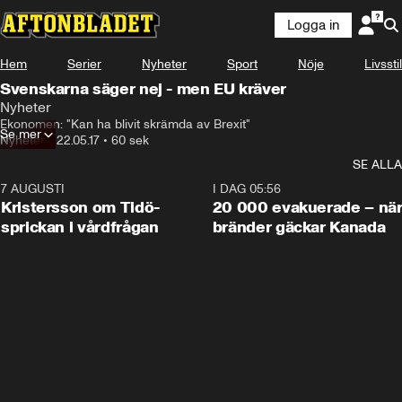
Logga in
Hem
Serier
Nyheter
Sport
Nöje
Livsstil
Svenskarna säger nej - men EU kräver
Nyheter
Ekonomen: "Kan ha blivit skrämda av Brexit"
Se mer
Nyheter
•
22.05.17
•
60 sek
SE ALLA
7 AUGUSTI
0:42
I DAG 05:56
Kristersson om Tidö-
20 000 evakuerade – nä
sprickan i vårdfrågan
bränder gäckar Kanada