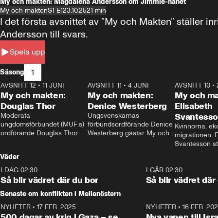
My och makten: Magdalena Andersson om Jimmie-hånet
My och makten
S1 E1
23.10.25
21 min
I det första avsnittet av ”My och Makten” ställe
Andersson till svars.
Spela upp
1
Säsong
AVSNITT 12
•
11 JUNI
26:27
AVSNITT 11
•
4 JUNI
23:40
AVSNITT 10
•
My och makten:
My och makten:
My och ma
Douglas Thor
Denice Westerberg
Elisabeth
Moderata 
Ungsvenskarnas 
Svantess
ungdomsförbundet (MUF:s) 
förbundsordförande Denice 
Kvinnorna, ek
ordförande Douglas Thor 
Westerberg gästar My och 
migrationen. E
gästar My och makten. I 
makten. I avsnittet 
Svantesson stäl
avsnittet diskuteras 
diskuteras migrationsfrågan 
när finansmini
Väder
tonårsutvisningarna och hur 
och hur SD ska locka 
Moderaterna ska locka 
kvinnliga väljare. 
I DAG 02:30
1:06
I GÅR 02:30
väljare till valet i höst. 
Så blir vädret där du bor
Så blir vädret där
Senaste om konflikten i Mellanöstern
NYHETER
•
17 FEB. 2025
0:45
NYHETER
•
16 FEB. 20
500 dagar av krig i Gaza – se
Nya vapen till Isr