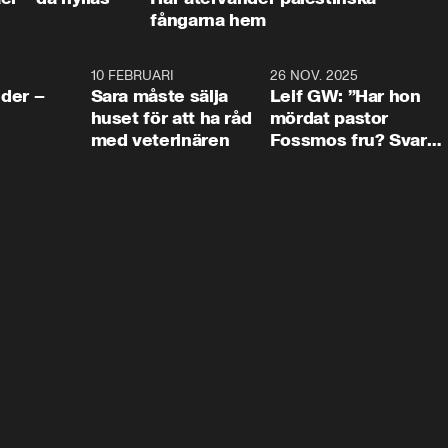
fångarna hem
4:24
10 FEBRUARI
4:13
26 NOV. 2025
8:1
der –
Sara måste sälja
Leif GW: ”Har hon
huset för att ha råd
mördat pastor
med veterinären
Fossmos fru? Svar
nej.”