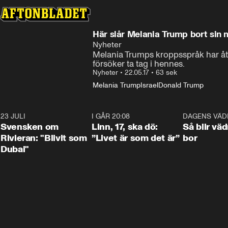
Här slår Melania Trump bort sin
Nyheter
Melania Trumps kroppsspråk har åter
försöker ta tag i hennes.
Nyheter
•
22.05.17
•
63 sek
Melania Trump
Israel
Donald Trump
23 JULI
1:42
I GÅR 20:08
4:36
DAGENS VÄD
Svensken om
Linn, 17, ska dö:
Så blir väd
Rivieran: "Blivit som
”Livet är som det är”
bor
Dubai"