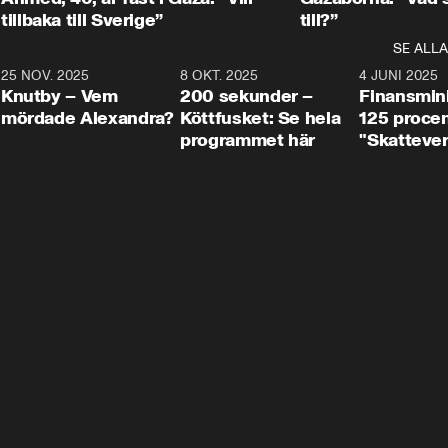
tillbaka till Sverige”
till?”
SE ALLA
3
25 NOV. 2025
31:05
8 OKT. 2025
4:29
4 JUNI 2025
Knutby – Vem
200 sekunder –
Finansmin
mördade Alexandra?
Köttfusket: Se hela
125 procent
programmet här
"Skattever
viktig uppg