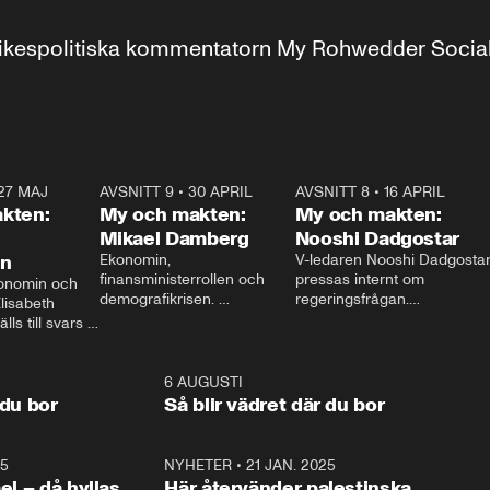
r inrikespolitiska kommentatorn My Rohwedder Soci
27 MAJ
3:51
AVSNITT 9
•
30 APRIL
24:00
AVSNITT 8
•
16 APRIL
25:1
kten:
My och makten:
My och makten:
Mikael Damberg
Nooshi Dadgostar
on
Ekonomin, 
V-ledaren Nooshi Dadgostar
finansministerrollen och 
pressas internt om 
onomin och 
demografikrisen. 
regeringsfrågan.

lisabeth 
Oppositionen ställs till svars 
I Aftonbladets 
ls till svars 
när Socialdemokraternas 
partiledarutfrågning ”My 
stern gästar 
Mikael Damberg gästar My 
och Makten” sätter hon ner 
My och Makten. 
och Makten. 
foten mot kritikerna:

1:06
6 AUGUSTI
1:0
– Vi ställer upp i val. Ska vi 
 du bor
Så blir vädret där du bor
vara med så sitter vi förstås 
25
1:22
NYHETER
•
21 JAN. 2025
0:5
ael – då hyllas
Här återvänder palestinska