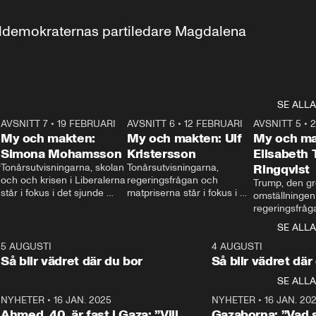
aldemokraternas partiledare Magdalena 
SE ALLA
7
AVSNITT 7
•
19 FEBRUARI
24:30
AVSNITT 6
•
12 FEBRUARI
27:30
AVSNITT 5
•
My och makten:
My och makten: Ulf
My och ma
Simona Mohamsson
Kristersson
Elisabeth
 
Tonårsutvisningarna, skolan 
Tonårsutvisningarna, 
Ringqvist
och och krisen i Liberalerna 
regeringsfrågan och 
Trump, den gr
står i fokus i det sjunde 
matpriserna står i fokus i 
omställningen
avsnittet av ”My och 
det sjätte avsnittet av ”My 
regeringsfråga
makten”. Se när 
och makten”. Se när 
centrum i det 
SE ALLA
Aftonbladets inrikespolitiska 
Aftonbladets inrikespolitiska 
avsnittet av ”
kommentator My 
kommentator My 
6
5 AUGUSTI
1:06
4 AUGUSTI
Makten”. Se nä
Rohwedder ställer 
Rohwedder ställer 
Så blir vädret där du bor
Så blir vädret där
Aftonbladets in
utbildnings- och 
statsminister Ulf Kristersson 
kommentator 
SE ALLA
integrationsminister Simona 
till svars.
Rohwedder stäl
Mohamsson till svars.
Centerpartiets
2
NYHETER
•
16 JAN. 2025
1:01
NYHETER
•
16 JAN. 20
Thand Ring till
Ahmed, 40, är fast i Gaza: ”Vill
Gazaborna: ”Vad s