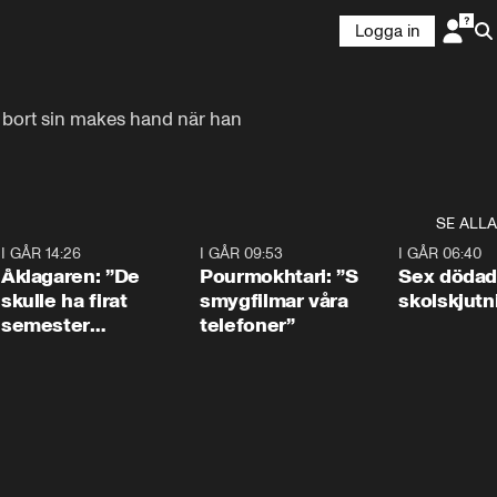
Logga in
 bort sin makes hand när han 
SE ALLA
4
I GÅR 14:26
1:54
I GÅR 09:53
1:36
I GÅR 06:40
Åklagaren: ”De
Pourmokhtari: ”S
Sex dödad
skulle ha firat
smygfilmar våra
skolskjutn
semester
telefoner”
tillsammans”