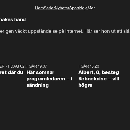
Hem
Serier
Nyheter
Sport
Nöje
Mer
Livsstil
 makes hand
igen väckt uppståndelse på internet. Här ser hon ut att slå
ER
•
I DAG 02:30
1:06
I GÅR 19:07
0:45
I GÅR 15:23
0:5
ret där du
Här somnar
Albert, 8, besteg
programledaren – i
Kebnekaise – vill
sändning
högre