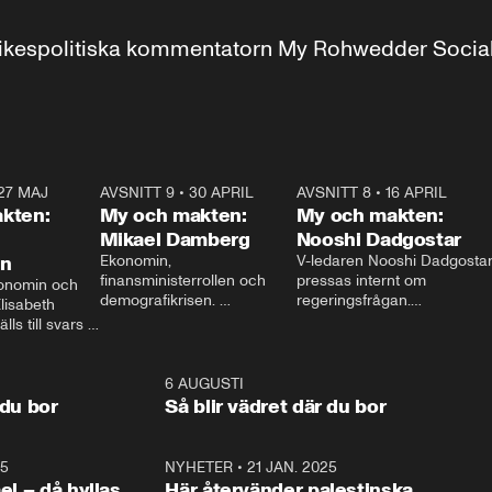
r inrikespolitiska kommentatorn My Rohwedder Soci
27 MAJ
3:51
AVSNITT 9
•
30 APRIL
24:00
AVSNITT 8
•
16 APRIL
25:1
kten:
My och makten:
My och makten:
Mikael Damberg
Nooshi Dadgostar
on
Ekonomin, 
V-ledaren Nooshi Dadgostar
finansministerrollen och 
pressas internt om 
onomin och 
demografikrisen. 
regeringsfrågan.

lisabeth 
Oppositionen ställs till svars 
I Aftonbladets 
ls till svars 
när Socialdemokraternas 
partiledarutfrågning ”My 
stern gästar 
Mikael Damberg gästar My 
och Makten” sätter hon ner 
My och Makten. 
och Makten. 
foten mot kritikerna:

1:06
6 AUGUSTI
1:0
– Vi ställer upp i val. Ska vi 
 du bor
Så blir vädret där du bor
vara med så sitter vi förstås 
25
1:22
NYHETER
•
21 JAN. 2025
0:5
ael – då hyllas
Här återvänder palestinska