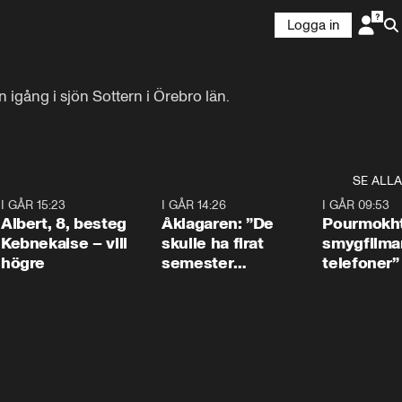
Logga in
gång i sjön Sottern i Örebro län. 
SE ALLA
5
I GÅR 15:23
0:54
I GÅR 14:26
1:54
I GÅR 09:53
Albert, 8, besteg
Åklagaren: ”De
Pourmokht
Kebnekaise – vill
skulle ha firat
smygfilma
högre
semester
telefoner”
tillsammans”