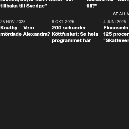
tillbaka till Sverige”
till?”
SE ALLA
3
25 NOV. 2025
31:05
8 OKT. 2025
4:29
4 JUNI 2025
Knutby – Vem
200 sekunder –
Finansmin
mördade Alexandra?
Köttfusket: Se hela
125 procent
programmet här
"Skattever
viktig uppg