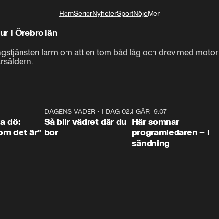
Hem
Serier
Nyheter
Sport
Nöje
Mer
Livsstil
ur i Örebro län
stjänsten larm om att en tom båd låg och drev med motorn i
årsåldern.
4:36
DAGENS VÄDER
•
I DAG 02:30
1:06
I GÅR 19:07
0:4
ka dö:
Så blir vädret där du
Här somnar
som det är”
bor
programledaren – i
sändning