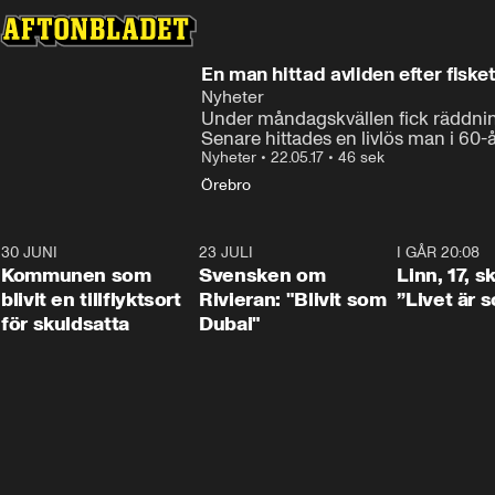
En man hittad avliden efter fisket
Nyheter
Under måndagskvällen fick räddning
Senare hittades en livlös man i 60-
Nyheter
•
22.05.17
•
46 sek
Örebro
30 JUNI
1:24
23 JULI
1:42
I GÅR 20:08
Kommunen som
Svensken om
Linn, 17, s
blivit en tillflyktsort
Rivieran: "Blivit som
”Livet är 
för skuldsatta
Dubai"