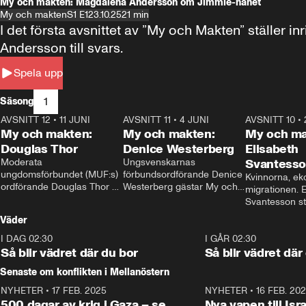
My och makten: Magdalena Andersson om Jimmie-hånet
My och makten
S1 E1
23.10.25
21 min
I det första avsnittet av ”My och Makten” ställe
Andersson till svars.
Spela upp
1
Säsong
AVSNITT 12
•
11 JUNI
26:27
AVSNITT 11
•
4 JUNI
23:40
AVSNITT 10
•
My och makten:
My och makten:
My och ma
Douglas Thor
Denice Westerberg
Elisabeth
Moderata 
Ungsvenskarnas 
Svantess
ungdomsförbundet (MUF:s) 
förbundsordförande Denice 
Kvinnorna, ek
ordförande Douglas Thor 
Westerberg gästar My och 
migrationen. E
gästar My och makten. I 
makten. I avsnittet 
Svantesson stäl
avsnittet diskuteras 
diskuteras migrationsfrågan 
när finansmini
Väder
tonårsutvisningarna och hur 
och hur SD ska locka 
Moderaterna ska locka 
kvinnliga väljare. 
I DAG 02:30
1:06
I GÅR 02:30
väljare till valet i höst. 
Så blir vädret där du bor
Så blir vädret där
Senaste om konflikten i Mellanöstern
NYHETER
•
17 FEB. 2025
0:45
NYHETER
•
16 FEB. 20
500 dagar av krig i Gaza – se
Nya vapen till Isr