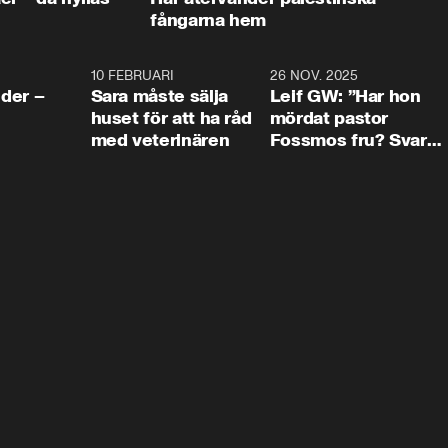
fångarna hem
4:24
10 FEBRUARI
4:13
26 NOV. 2025
8:1
der –
Sara måste sälja
Leif GW: ”Har hon
huset för att ha råd
mördat pastor
med veterinären
Fossmos fru? Svar
nej.”