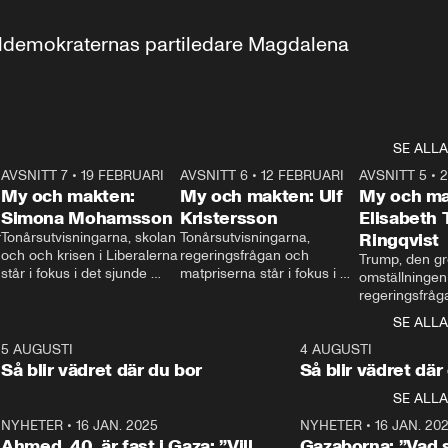
aldemokraternas partiledare Magdalena 
SE ALLA
7
AVSNITT 7
•
19 FEBRUARI
24:30
AVSNITT 6
•
12 FEBRUARI
27:30
AVSNITT 5
•
My och makten:
My och makten: Ulf
My och ma
Simona Mohamsson
Kristersson
Elisabeth
 
Tonårsutvisningarna, skolan 
Tonårsutvisningarna, 
Ringqvist
och och krisen i Liberalerna 
regeringsfrågan och 
Trump, den gr
står i fokus i det sjunde 
matpriserna står i fokus i 
omställningen
avsnittet av ”My och 
det sjätte avsnittet av ”My 
regeringsfråga
makten”. Se när 
och makten”. Se när 
centrum i det 
SE ALLA
Aftonbladets inrikespolitiska 
Aftonbladets inrikespolitiska 
avsnittet av ”
kommentator My 
kommentator My 
6
5 AUGUSTI
1:06
4 AUGUSTI
Makten”. Se nä
Rohwedder ställer 
Rohwedder ställer 
Så blir vädret där du bor
Så blir vädret där
Aftonbladets in
utbildnings- och 
statsminister Ulf Kristersson 
kommentator 
SE ALLA
integrationsminister Simona 
till svars.
Rohwedder stäl
Mohamsson till svars.
Centerpartiets
2
NYHETER
•
16 JAN. 2025
1:01
NYHETER
•
16 JAN. 20
Thand Ring till
Ahmed, 40, är fast i Gaza: ”Vill
Gazaborna: ”Vad s